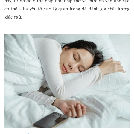
này, từ đó đo được nhịp tim, nhịp thở và mức độ yên tĩnh của
cơ thể – ba yếu tố cực kỳ quan trọng để đánh giá chất lượng
giấc ngủ.