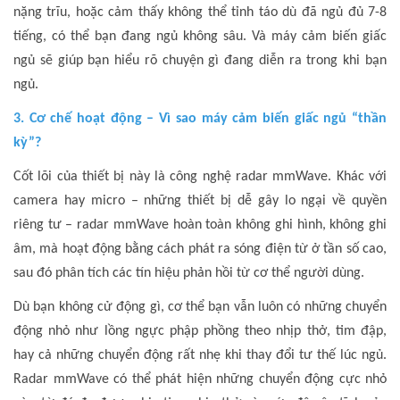
nặng trĩu, hoặc cảm thấy không thể tỉnh táo dù đã ngủ đủ 7-8
tiếng, có thể bạn đang ngủ không sâu. Và máy cảm biến giấc
ngủ sẽ giúp bạn hiểu rõ chuyện gì đang diễn ra trong khi bạn
ngủ.
3. Cơ chế hoạt động – Vì sao máy cảm biến giấc ngủ “thần
kỳ”?
Cốt lõi của thiết bị này là công nghệ radar mmWave. Khác với
camera hay micro – những thiết bị dễ gây lo ngại về quyền
riêng tư – radar mmWave hoàn toàn không ghi hình, không ghi
âm, mà hoạt động bằng cách phát ra sóng điện từ ở tần số cao,
sau đó phân tích các tín hiệu phản hồi từ cơ thể người dùng.
Dù bạn không cử động gì, cơ thể bạn vẫn luôn có những chuyển
động nhỏ như lồng ngực phập phồng theo nhịp thở, tim đập,
hay cả những chuyển động rất nhẹ khi thay đổi tư thế lúc ngủ.
Radar mmWave có thể phát hiện những chuyển động cực nhỏ