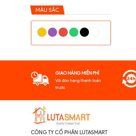
MÀU SẮC
GIAO HÀNG MIỄN PHÍ
Với đơn hàng thanh toán
trước
CÔNG TY CỔ PHẦN LUTASMART