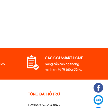
CÁC GÓI SMART HOME
 có
Nâng cấp căn hộ thông
minh chỉ từ 15 triệu đồng.
TỔNG ĐÀI HỖ TRỢ
Hotline: 096.234.8879