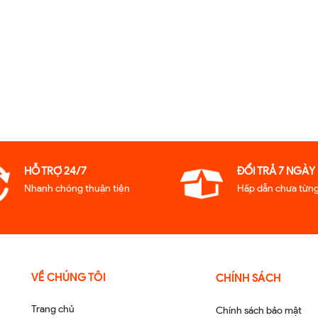
HỖ TRỢ 24/7
ĐỔI TRẢ 7 NGÀY
Nhanh chóng thuận tiện
Hấp dẫn chưa từng
VỀ CHÚNG TÔI
CHÍNH SÁCH
Trang chủ
Chính sách bảo mật