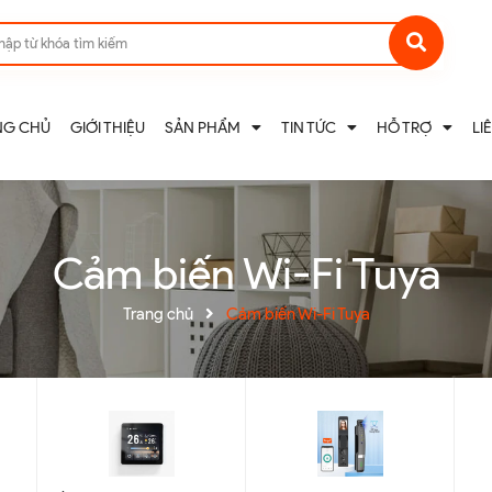
NG CHỦ
GIỚI THIỆU
SẢN PHẨM
TIN TỨC
HỖ TRỢ
LI
Cảm biến Wi-Fi Tuya
Trang chủ
Cảm biến Wi-Fi Tuya