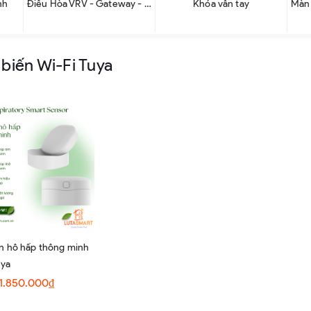
nh
Điều Hòa VRV - Gateway - Cảm biến
Khóa vân tay
biến Wi-Fi Tuya
n hô hấp thông minh
uya
1.850.000₫