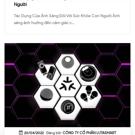
Người
Tác Dụng Của Ánh Sáng Đối Với Sức Khỏe Con Người Ánh
sáng ảnh hưởng đến cảm giác c...
20/04/2022
Đăng bởi:
CÔNG TY CỔ PHẦN LUTASMART