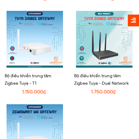
Bộ điều khiển trung tâm
Bộ điều khiển trung tâm
Zigbee Tuya - T1
Zigbee Tuya - Dual Network
1.150.000₫
1.750.000₫