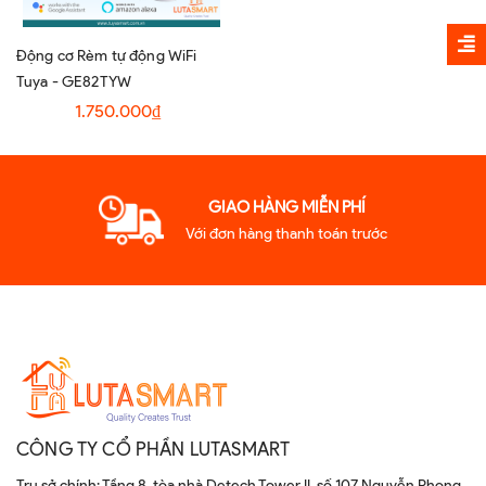
Động cơ Rèm tự động WiFi
Tuya - GE82TYW
1.750.000₫
GIAO HÀNG MIỄN PHÍ
Với đơn hàng thanh toán trước
CÔNG TY CỔ PHẦN LUTASMART
Trụ sở chính: Tầng 8, tòa nhà Detech Tower II, số 107 Nguyễn Phong