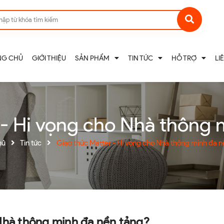
NG CHỦ
GIỚI THIỆU
SẢN PHẨM
TIN TỨC
HỖ TRỢ
LI
 - Hi vọng cho Nhà thông 
hủ
Tin tức
Giao thức Matter - Hi vọng cho Nhà thông minh đa n
Nhà thông minh đa nền tảng?