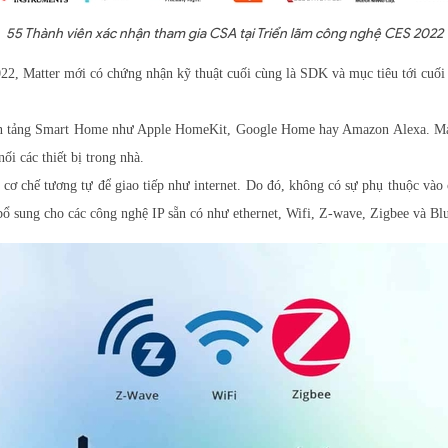
55 Thành viên xác nhận tham gia CSA tại Triển lãm công nghệ CES 2022
 Matter mới có chứng nhận kỹ thuật cuối cùng là SDK và mục tiêu tới cuối nă
ền tảng Smart Home như Apple HomeKit, Google Home hay Amazon Alexa. Matt
i các thiết bị trong nhà.
ơ chế tương tự để giao tiếp như internet. Do đó, không có sự phụ thuộc vào 
ổ sung cho các công nghệ IP sẵn có như ethernet, Wifi, Z-wave, Zigbee và Blu