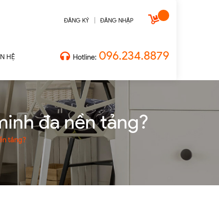
|
ĐĂNG KÝ
ĐĂNG NHẬP
096.234.8879
ÊN HỆ
Hotline:
minh đa nền tảng?
ền tảng?