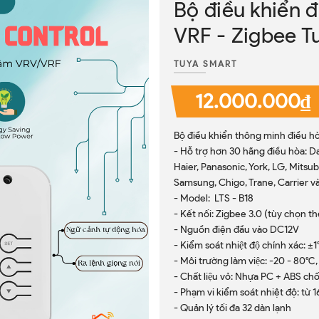
Bộ điều khiển 
VRF - Zigbee T
TUYA SMART
12.000.000₫
Bộ điều khiển thông minh điều h
- Hỗ trợ hơn 30 hãng điều hòa: Dai
Haier, Panasonic, York, LG, Mitsu
Samsung, Chigo, Trane, Carrier v
- Model: LTS - B18
- Kết nối: Zigbee 3.0 (tùy chọn thê
- Nguồn điện đầu vào DC12V
- Kiểm soát nhiệt độ chính xác: ±
- Môi trường làm việc: -20 - 80°
- Chất liệu vỏ: Nhựa PC + ABS chô
- Phạm vi kiểm soát nhiệt độ: từ 16
- Quản lý tối đa 32 dàn lạnh