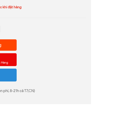
c khi đặt hàng
g
a Hàng
n phí, 8-21h cả T7,CN)