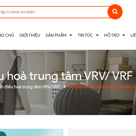
NG CHỦ
GIỚI THIỆU
SẢN PHẨM
TIN TỨC
HỖ TRỢ
LI
ều hoà trung tâm VRV/ VRF 
iển điều hoà trung tâm VRV/VRF
Bộ điều khiển điều hoà trung tâm 