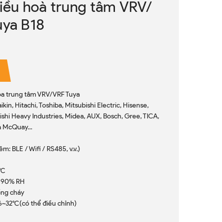
điều hoà trung tâm VRV/
uya B18
òa trung tâm VRV/VRF Tuya
kin, Hitachi, Toshiba, Mitsubishi Electric, Hisense,
bishi Heavy Industries, Midea, AUX, Bosch, Gree, TICA,
à McQuay...
m: BLE / Wifi / RS485, v.v.)
1°C
C, 90% RH
́ng cháy
~32°C(có thể điều chỉnh)