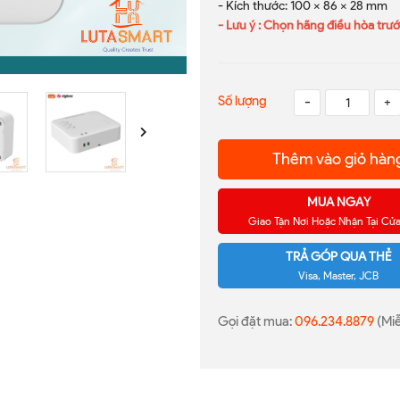
- Kích thước: 100 x 86 x 28 mm
- Lưu ý : Chọn hãng điều hòa trướ
Số lượng
-
+
Thêm vào giỏ hàn
MUA NGAY
Giao Tận Nơi Hoặc Nhận Tại Cử
TRẢ GÓP QUA THẺ
Visa, Master, JCB
Gọi đặt mua:
096.234.8879
(Miễ