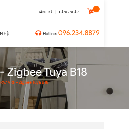
|
ĐĂNG KÝ
ĐĂNG NHẬP
096.234.8879
ÊN HỆ
Hotline:
- Zigbee Tuya B18
VRV/ VRF - Zigbee Tuya B18