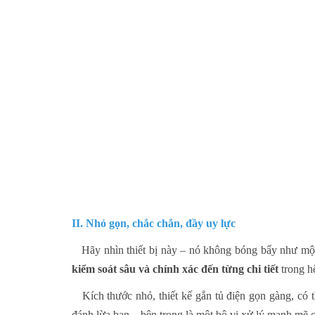
II. Nhỏ gọn, chắc chắn, đầy uy lực
Hãy nhìn thiết bị này – nó không bóng bẩy như một
kiểm soát sâu và chính xác đến từng chi tiết
trong h
Kích thước nhỏ, thiết kế gắn tủ điện gọn gàng, có 
đánh lừa bạn – bên trong là một bộ vi xử lý mạnh mẽ c