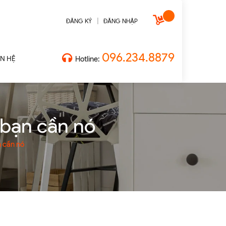
|
ĐĂNG KÝ
ĐĂNG NHẬP
096.234.8879
ÊN HỆ
Hotline:
 bạn cần nó
n cần nó