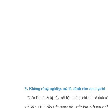
V. Không công nghiệp, mà là dành cho con người
Điều làm thiết bị này nổi bật không chỉ nằm ở tính 
5 đèn LED báo hiệu trạng thái giúp bạn biết ngay