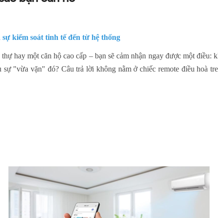
 sự kiểm soát tinh tế đến từ hệ thống
 thự hay một căn hộ cao cấp – bạn sẽ cảm nhận ngay được một điều: k
u sự "vừa vặn" đó? Câu trả lời không nằm ở chiếc remote điều hoà tr