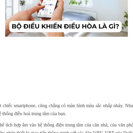
 chiếc smartphone, cũng chẳng có màn hình màu sắc nhấp nháy. Như
ệ thống điều hoà trung tâm của bạn.
thể tích hợp âm vào hệ thống điện trung tâm của căn nhà, của văn p
ho phép thiết bị giao tiếp thông minh với các dàn VRV, VRF của Daiki