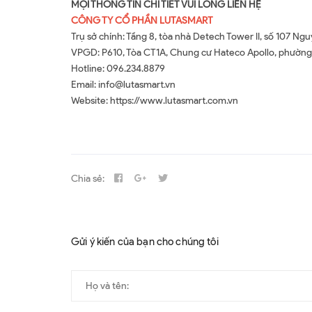
MỌI THÔNG TIN CHI TIẾT VUI LÒNG LIÊN HỆ
CÔNG TY CỔ PHẦN LUTASMART
Trụ sở chính: Tầng 8, tòa nhà Detech Tower II, số 107 
VPGD: P610, Tòa CT1A, Chung cư Hateco Apollo, phường
Hotline: 096.234.8879
Email: info@lutasmart.vn
Website: https://www.lutasmart.com.vn
Chia sẻ:
Gửi ý kiến của bạn cho chúng tôi