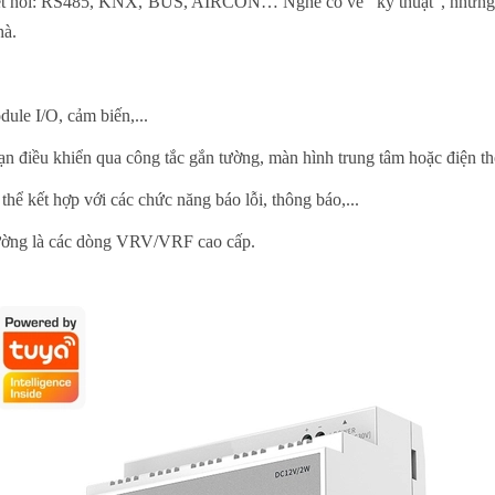
 kết nối: RS485, KNX, BUS, AIRCON… Nghe có vẻ "kỹ thuật", nhưng th
hà.
odule I/O, cảm biến,...
bạn điều khiển qua công tắc gắn tường, màn hình trung tâm hoặc điện th
ó thể kết hợp với các chức năng báo lỗi, thông báo,...
thường là các dòng VRV/VRF cao cấp.