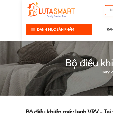
TRA
DANH MỤC SẢN PHẨM
Bộ điều kh
Trang 
Bộ điều khiển máy lạnh VRV - Tại