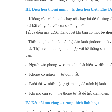
III. Điều hoà thông minh – là điều hoà biết nghe lờ
Không còn cảnh phải chạy tới chạy lui để tắt từng d
hoà bật cùng lúc với cửa sổ đang mở.
Tất cả điều này được giải quyết khi bạn có một
bộ đi
Thiết bị giúp kết nối toàn bộ dàn lạnh (indoor unit) v
nhà. Thậm chí, nếu bạn tích hợp với hệ thống smarth
bản:
Người vào phòng → cảm biến phát hiện → điều hoà
Không có người → tự động tắt.
Buổi tối → nhiệt độ tự giảm nhẹ để tránh bị lạnh.
Khi mở cửa sổ → hệ thống tự tắt để tiết kiệm điện.
IV. Kết nối mở rộng – tương thích linh hoạt