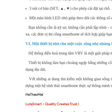
3 nút cơ bản (SET, ▲, ▼) cho phép cài đặt tại chỗ.
Một màn hình LED nhỏ giúp theo dõi các thông số 
Bạn không cần là kỹ sư, không cần phải lập trình – c
xa, các đơn vị thi công smarthome sẽ tích hợp giúp bạn
VI. Một thiết bị nhỏ cho một cuộc sống nhẹ nhàng
Hệ thống điều hoà trung tâm VRV là một giải pháp tu
Thiết bị không làm bạn choáng ngợp bằng những cô
dụng lâu dài.
Với những ai đang tìm kiếm một không gian sống tiện 
dựng một hệ sinh thái smarthome thực sự thông minh 
HaThaoMai
LutaSmart – Quality Creates Trust !