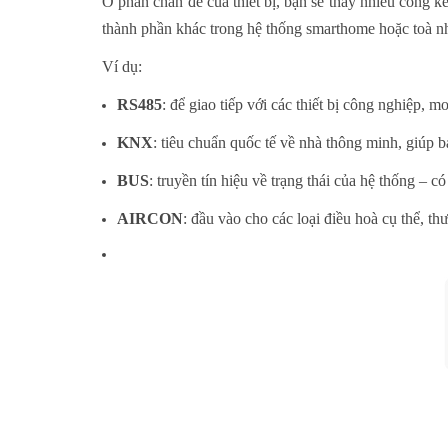
Ở phần chân đế của thiết bị, bạn sẽ thấy nhiều cổng
thành phần khác trong hệ thống smarthome hoặc toà n
Ví dụ:
RS485
: để giao tiếp với các thiết bị công nghiệp, m
KNX
: tiêu chuẩn quốc tế về nhà thông minh, giúp 
BUS
: truyền tín hiệu về trạng thái của hệ thống – c
AIRCON
: đầu vào cho các loại điều hoà cụ thể, 