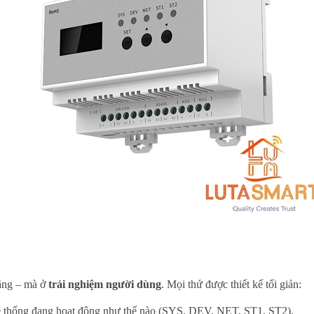
năng – mà ở
trải nghiệm người dùng
. Mọi thứ được thiết kế tối giản:
 hệ thống đang hoạt động như thế nào (SYS, DEV, NET, ST1, ST2).