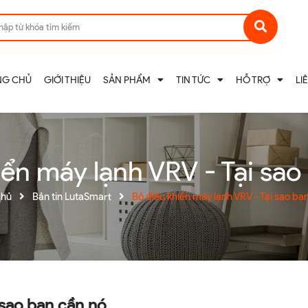
NG CHỦ
GIỚI THIỆU
SẢN PHẨM
TIN TỨC
HỖ TRỢ
LI
iển máy lạnh VRV - Tại sao
chủ
Bản tin LutaSmart
Bộ điều khiển máy lạnh VRV - Tại sao bạ
 sao bạn cần nó