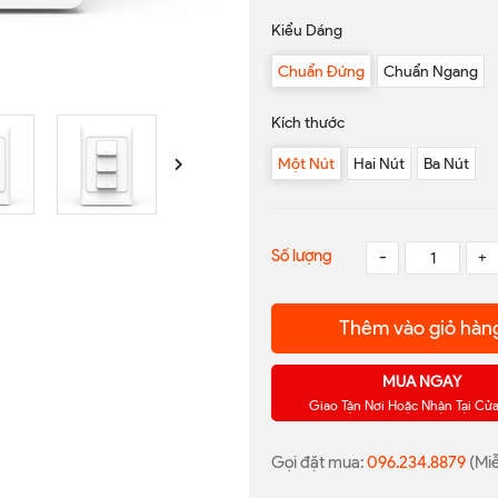
Kiểu Dáng
Chuẩn Đứng
Chuẩn Ngang
Kích thước
Một Nút
Hai Nút
Ba Nút
Số lượng
-
+
Thêm vào giỏ hàn
MUA NGAY
Giao Tận Nơi Hoặc Nhận Tại Cử
Gọi đặt mua:
096.234.8879
(Miễ