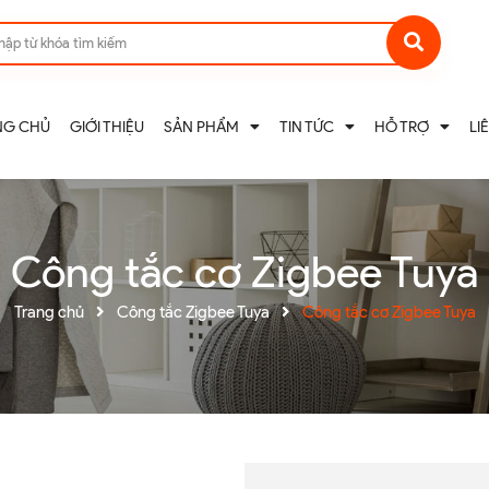
NG CHỦ
GIỚI THIỆU
SẢN PHẨM
TIN TỨC
HỖ TRỢ
LI
Công tắc cơ Zigbee Tuya
Trang chủ
Công tắc Zigbee Tuya
Công tắc cơ Zigbee Tuya