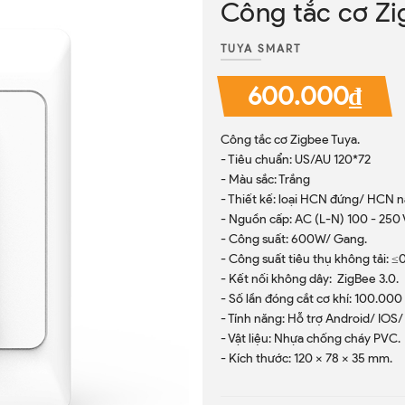
Công tắc cơ Zi
TUYA SMART
600.000₫
Công tắc cơ Zigbee Tuya.
- Tiêu chuẩn: US/AU 120*72
- Màu sắc: Trắng
- Thiết kế: loại HCN đứng/ HCN
- Nguồn cấp: AC (L-N) 100 - 250 
- Công suất: 600W/ Gang.
- Công suất tiêu thụ không tải: ≤
- Kết nối không dây: ZigBee 3.0.
- Số lần đóng cắt cơ khí: 100.000 
- Tính năng: Hỗ trợ Android/ IOS/
- Vật liệu: Nhựa chống cháy PVC.
- Kích thước: 120 x 78 x 35 mm.