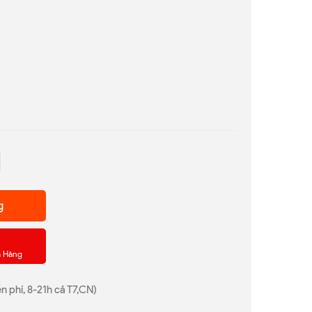
g
a Hàng
n phí, 8-21h cả T7,CN)