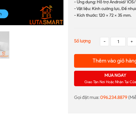
- Ứng dụng: Hỗ trợ Android/ IOS/
- Vật liệu: Kính cường lực, Đế nh
- Kích thước: 120 x 72 x 35 mm.
Số lượng
-
+
Thêm vào giỏ hàn
MUA NGAY
Giao Tận Nơi Hoặc Nhận Tại Cử
Gọi đặt mua:
096.234.8879
(Miễ