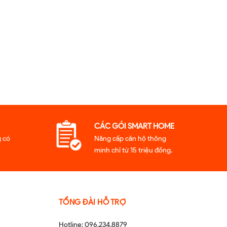
CÁC GÓI SMART HOME
 có
Nâng cấp căn hộ thông
minh chỉ từ 15 triệu đồng.
TỔNG ĐÀI HỖ TRỢ
Hotline: 096.234.8879