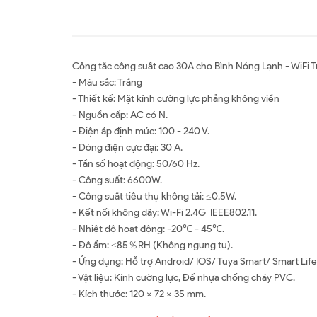
Công tắc công suất cao 30A cho Bình Nóng Lạnh - WiFi 
- Màu sắc: Trắng
- Thiết kế: Mặt kính cường lực phẳng không viền
- Nguồn cấp: AC có N.
- Điện áp định mức: 100 - 240 V.
- Dòng điện cực đại: 30 A.
- Tần số hoạt động: 50/60 Hz.
- Công suất: 6600W.
- Công suất tiêu thụ không tải: ≤0.5W.
- Kết nối không dây: Wi-Fi 2.4G IEEE802.11.
- Nhiệt độ hoạt động: -20℃ - 45℃.
- Độ ẩm: ≤85％RH (Không ngưng tụ).
- Ứng dụng: Hỗ trợ Android/ IOS/ Tuya Smart/ Smart Life
- Vật liệu: Kính cường lực, Đế nhựa chống cháy PVC.
- Kích thước: 120 x 72 x 35 mm.