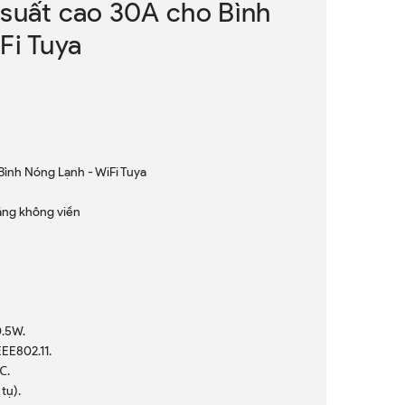
suất cao 30A cho Bình
Fi Tuya
Bình Nóng Lạnh - WiFi Tuya
hẳng không viền
0.5W.
EEE802.11.
℃.
tụ).