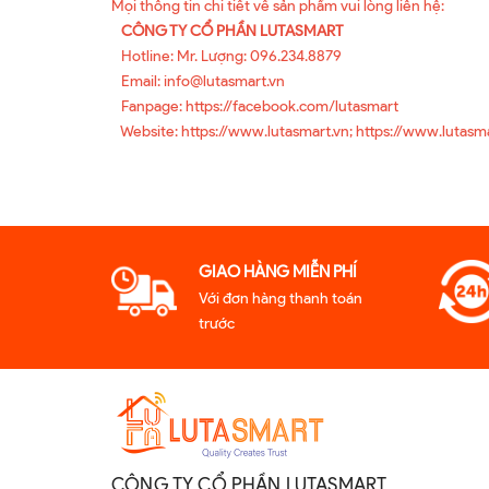
Mọi thông tin chi tiết về sản phẩm vui lòng liên hệ:
CÔNG TY CỔ PHẦN LUTASMART
Hotline: Mr. Lượng: 096.234.8879
Email: info@lutasmart.vn
Fanpage: https://facebook.com/lutasmart
Website: https://www.lutasmart.vn; https://www.lutasm
GIAO HÀNG MIỄN PHÍ
Với đơn hàng thanh toán
trước
CÔNG TY CỔ PHẦN LUTASMART