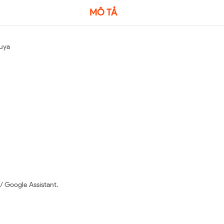
MÔ TẢ
Tuya
/ Google Assistant.