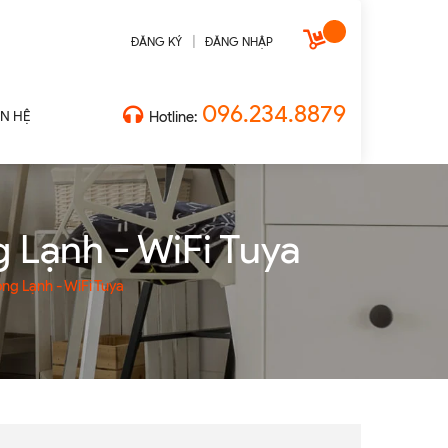
|
ĐĂNG KÝ
ĐĂNG NHẬP
096.234.8879
ÊN HỆ
Hotline:
 Lạnh - WiFi Tuya
ng Lạnh - WiFi Tuya