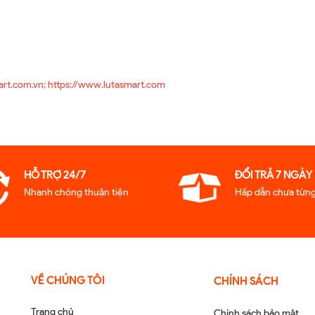
art.com.vn; https://www.lutasmart.com
HỖ TRỢ 24/7
ĐỔI TRẢ 7 NGÀY
Nhanh chóng thuận tiện
Hấp dẫn chưa từng
VỀ CHÚNG TÔI
CHÍNH SÁCH
Trang chủ
Chính sách bảo mật