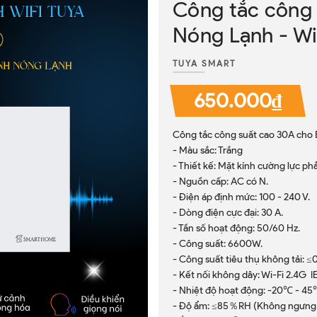
Công tắc công 
Nóng Lạnh - Wi
TUYA SMART
650.000₫
Công tắc công suất cao 30A cho 
- Màu sắc: Trắng
- Thiết kế: Mặt kính cường lực p
- Nguồn cấp: AC có N.
- Điện áp định mức: 100 - 240 V.
- Dòng điện cực đại: 30 A.
- Tần số hoạt động: 50/60 Hz.
- Công suất: 6600W.
- Công suất tiêu thụ không tải: ≤
- Kết nối không dây: Wi-Fi 2.4G I
- Nhiệt độ hoạt động: -20℃ - 45
- Độ ẩm: ≤85％RH (Không ngưng 