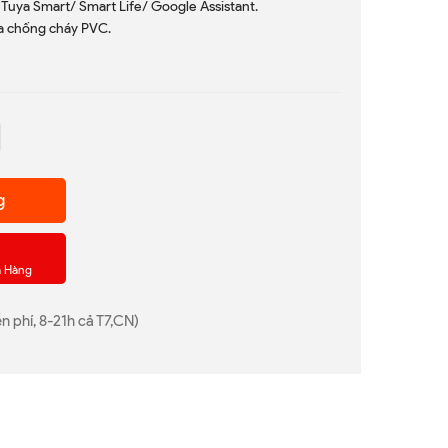
 Tuya Smart/ Smart Life/ Google Assistant.
ựa chống cháy PVC.
g
a Hàng
n phí, 8-21h cả T7,CN)