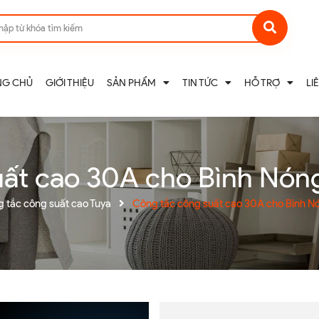
NG CHỦ
GIỚI THIỆU
SẢN PHẨM
TIN TỨC
HỖ TRỢ
LI
ất cao 30A cho Bình Nóng
 tắc công suất cao Tuya
Công tắc công suất cao 30A cho Bình Nó