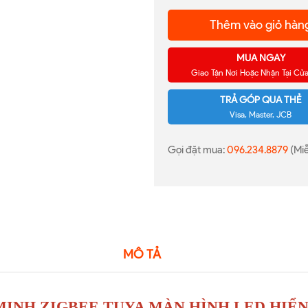
Thêm vào giỏ hàn
MUA NGAY
Giao Tận Nơi Hoặc Nhận Tại Cử
TRẢ GÓP QUA THẺ
Visa, Master, JCB
Gọi đặt mua:
096.234.8879
(Miễ
MÔ TẢ
INH ZIGBEE TUYA MÀN HÌNH LED HIỂN