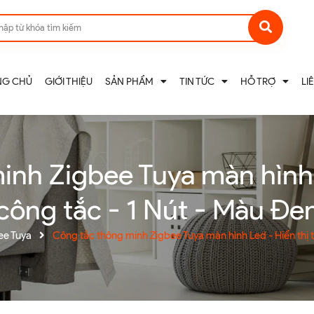
NG CHỦ
GIỚI THIỆU
SẢN PHẨM
TIN TỨC
HỖ TRỢ
LI
nh Zigbee Tuya màn hình 
công tắc - 1 Nút - Màu Đe
ee Tuya
Công tắc thông minh Zigbee Tuya màn hình Led - Hiển thị t