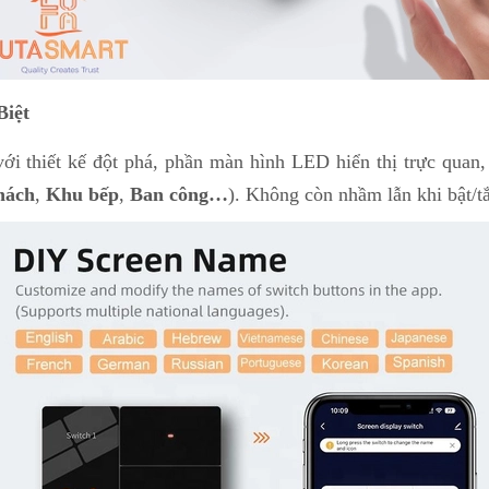
Biệt
ới thiết kế đột phá, phần màn hình LED hiển thị trực quan
hách
,
Khu bếp
,
Ban công…
). Không còn nhầm lẫn khi bật/tắ