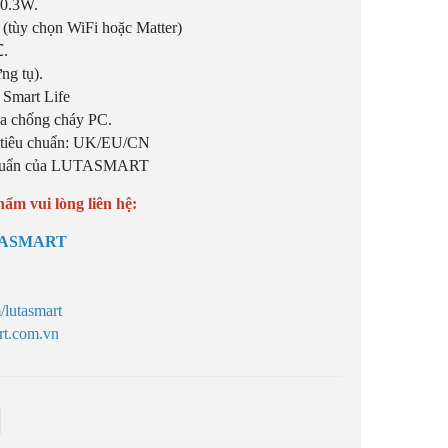
≤0.3W.
 (tùy chọn WiFi hoặc Matter)
℃.
g tụ).
 Smart Life
ựa chống cháy PC.
, tiêu chuẩn: UK/EU/CN
u chuẩn của LUTASMART
hẩm vui lòng liên hệ:
TASMART
/lutasmart
rt.com.vn