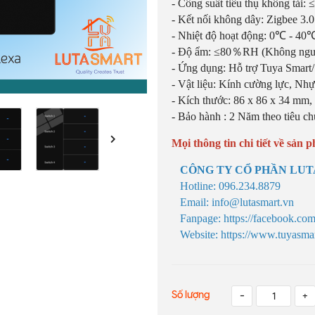
- Công suất tiêu thụ không tải: 
- Kết nối không dây: Zigbee 3.0
- Nhiệt độ hoạt động: 0℃ - 40
- Độ ẩm: ≤80％RH (Không ngưn
- Ứng dụng: Hỗ trợ Tuya Smart/
- Vật liệu: Kính cường lực, Nh
- Kích thước: 86 x 86 x 34 mm
- Bảo hành : 2 Năm theo tiê
Mọi thông tin chi tiết về sản p
CÔNG TY CỔ PHẦN LU
Hotline: 096.234.8879
Email: info@lutasmart.vn
Fanpage: https://facebook.com
Website: https://www.tuyasma
Số lượng
-
+