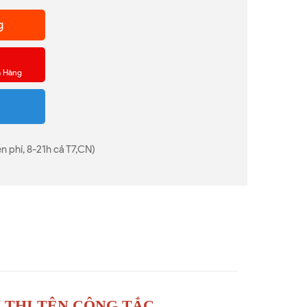
g
a Hàng
n phí, 8-21h cả T7,CN)
 THỊ TÊN CÔNG TẮC