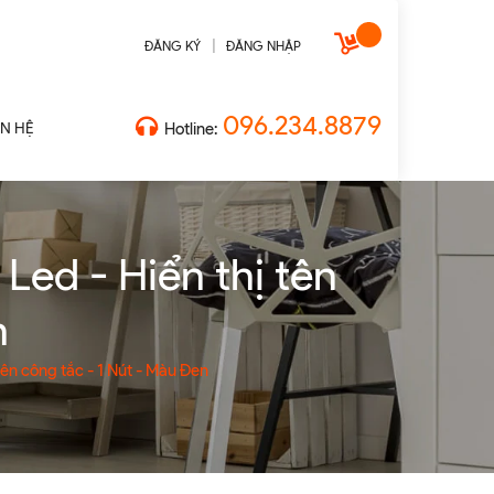
|
ĐĂNG KÝ
ĐĂNG NHẬP
096.234.8879
ÊN HỆ
Hotline:
Led - Hiển thị tên
n
ên công tắc - 1 Nút - Màu Đen