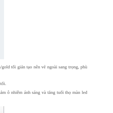
old tối giản tạo nên vẻ ngoài sang trọng, phù
tối.
ảm ô nhiễm ánh sáng và tăng tuổi thọ màn led