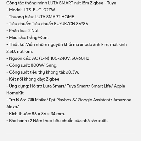
Công tắc thông minh LUTA SMART nút lõm Zigbee - Tuya
- Model: LTS-EUC-02ZW
- Thương hiệu: LUTA SMART HOME
- Tiêu chuẩn: Tiêu chuẩn EU/UK/CN 86*86
- Phân loại: 2 Nút
- Màu sắc: Trắng/Đen.
- Thiết kế: Viền nhôm nguyên khối mạ anode ánh kim, mặt kính
2.5D, nút lõm.
- Nguồn cấp: AC (L-N) 100-240V, 50/60Hz
- Công suất: 800W/ Gang.
- Công suất tiêu thụ không tải: ≤0.3W.
- Kết nối không dây: Zigbee
- Ứng dụng: Hỗ trợ Luta Smart/ Tuya Smart/ Smart Life/ Apple
HomeKit
- Trợ lý ảo: Olli Maika/ Fpt Playbox S/ Google Assistant/ Amazone
Alexa/
- Kích thước: 86 x 86 x 34 mm.
- Bảo hành : 2 Năm theo tiêu chuẩn của nhà sản xuất.