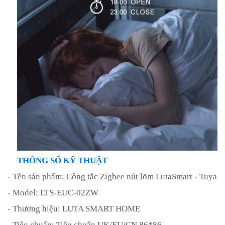
THÔNG SỐ KỸ THUẬT
- Tên sản phẩm: Công tắc Zigbee nút lõm LutaSmart - Tuya
- Model: LTS-EUC-02ZW
- Thương hiệu: LUTA SMART HOME
- Tiêu chuẩn: Tiêu chuẩn UK/EU/CN 86*86