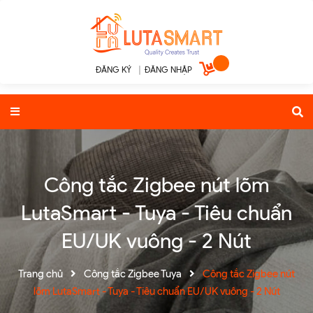
ĐĂNG KÝ
|
ĐĂNG NHẬP
Công tắc Zigbee nút lõm
LutaSmart - Tuya - Tiêu chuẩn
EU/UK vuông - 2 Nút
Trang chủ
Công tắc Zigbee Tuya
Công tắc Zigbee nút
lõm LutaSmart - Tuya - Tiêu chuẩn EU/UK vuông - 2 Nút