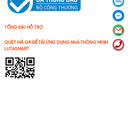
TỔNG ĐÀI HỖ TRỢ
QUÉT MÃ QR ĐỂ TẢI ỨNG DỤNG NHÀ THÔNG MINH
LUTASMART
Bản quyền thuộc về
CÔNG TY CỔ PHẦN LUTASMART
GPDKKD:
0109106572 do sở KH & ĐT TP. Hà Nội cấp ngày 27/02/2020
Cung cấp bởi
Sapo