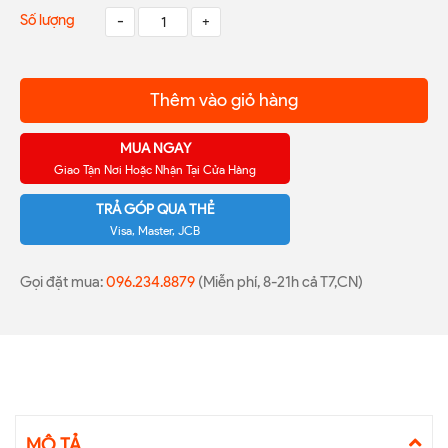
Số lượng
-
+
Thêm vào giỏ hàng
MUA NGAY
Giao Tận Nơi Hoặc Nhận Tại Cửa Hàng
TRẢ GÓP QUA THẺ
Visa, Master, JCB
Gọi đặt mua:
096.234.8879
(Miễn phí, 8-21h cả T7,CN)
MÔ TẢ