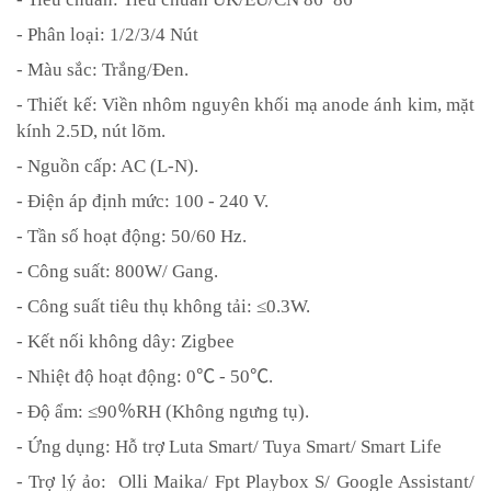
- Phân loại: 1/2/3/4 Nút
- Màu sắc: Trắng/Đen.
- Thiết kế: Viền nhôm nguyên khối mạ anode ánh kim, mặt
kính 2.5D, nút lõm.
- Nguồn cấp: AC (L-N).
- Điện áp định mức: 100 - 240 V.
- Tần số hoạt động: 50/60 Hz.
- Công suất: 800W/ Gang.
- Công suất tiêu thụ không tải:
≤
0.3W.
- Kết nối không dây: Zigbee
- Nhiệt độ hoạt động: 0
℃
- 50
℃
.
- Độ ẩm:
≤
90
％
RH (Không ngưng tụ).
- Ứng dụng: Hỗ trợ Luta Smart/ Tuya Smart/ Smart Life
- Trợ lý ảo: Olli Maika/ Fpt Playbox S/ Google Assistant/