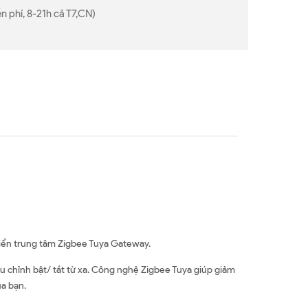
n phí, 8-21h cả T7,CN)
iển trung tâm Zigbee Tuya Gateway.
u chỉnh bật/ tắt từ xa. Công nghệ Zigbee Tuya giúp giảm
ủa bạn.