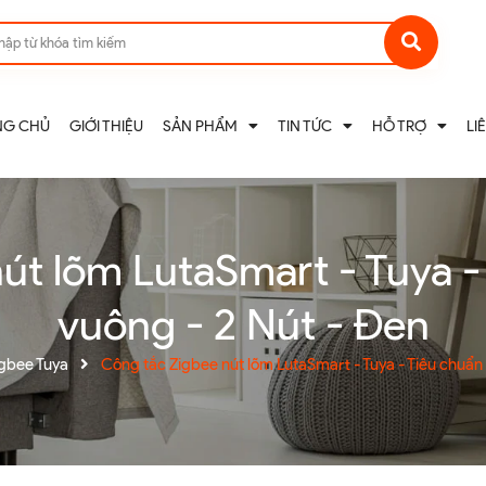
NG CHỦ
GIỚI THIỆU
SẢN PHẨM
TIN TỨC
HỖ TRỢ
LI
út lõm LutaSmart - Tuya 
vuông - 2 Nút - Đen
gbee Tuya
Công tắc Zigbee nút lõm LutaSmart - Tuya - Tiêu chuẩn