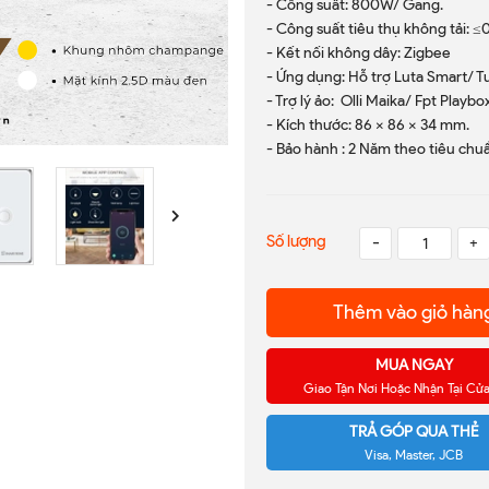
- Công suất: 800W/ Gang.
- Công suất tiêu thụ không tải: ≤
- Kết nối không dây: Zigbee
- Ứng dụng: Hỗ trợ Luta Smart/ 
- Trợ lý ảo: Olli Maika/ Fpt Play
- Kích thước: 86 x 86 x 34 mm.
- Bảo hành : 2 Năm theo tiêu chu
Số lượng
-
+
Thêm vào giỏ hàn
MUA NGAY
Giao Tận Nơi Hoặc Nhận Tại Cử
TRẢ GÓP QUA THẺ
Visa, Master, JCB