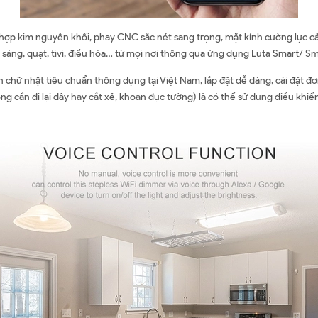
ợp kim nguyên khối, phay CNC sắc nét sang trọng, mặt kính cường lực cả
sáng, quạt, tivi, điều hòa… từ mọi nơi thông qua ứng dụng Luta Smart/ Sma
hữ nhật tiêu chuẩn thông dụng tại Việt Nam, lắp đặt dễ dàng, cài đặt đơn
ần đi lại dây hay cắt xẻ, khoan đục tường) là có thể sử dụng điều khiển c