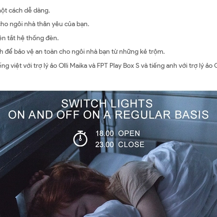
một cách dễ dàng.
 cho ngôi nhà thân yêu của bạn.
ên tắt hệ thống đèn.
nh để bảo vệ an toàn cho ngôi nhà bạn từ những kẻ trộm.
g việt với trợ lý ảo Olli Maika và FPT Play Box S và tiếng anh với trợ lý ả