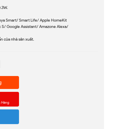
0.3W.
Tuya Smart/ Smart Life/ Apple HomeKit
box S/ Google Assistant/ Amazone Alexa/
ẩn của nhà sản xuất.
g
a Hàng