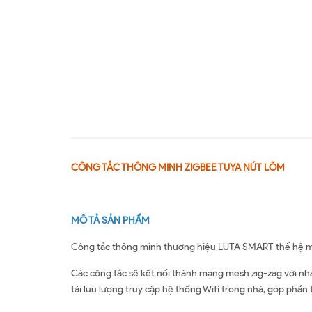
CÔNG TẮC THÔNG MINH ZIGBEE TUYA NÚT LÕM
MÔ TẢ SẢN PHẨM
Công tắc thông minh thương hiệu LUTA SMART thế hệ mớ
Các công tắc sẽ kết nối thành mạng mesh zig-zag với nha
tải lưu lượng truy cập hệ thống Wifi trong nhà, góp phầ