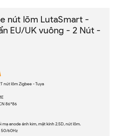
e nút lõm LutaSmart -
uẩn EU/UK vuông - 2 Nút -
 nút lõm Zigbee - Tuya
ME
/CN 86*86
i mạ anode ánh kim, mặt kính 2.5D, nút lõm.
, 50/60Hz