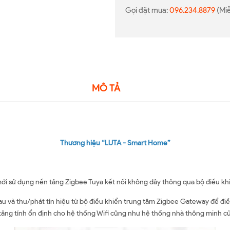
Gọi đặt mua:
096.234.8879
(Miễ
MÔ TẢ
Thương hiệu
“
LUTA -
Smart Home
”
i sử dụng nền tảng Zigbee Tuya kết nối không dây thông qua bộ điều kh
u và thu/phát tín hiệu từ bộ điều khiển trung tâm Zigbee Gateway để điề
n tăng tính ổn định cho hệ thống Wifi cũng như hệ thống nhà thông minh c