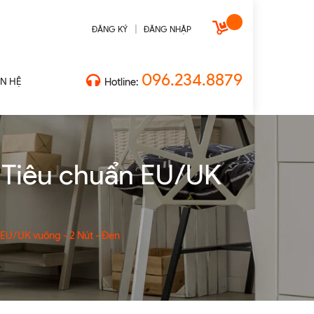
|
ĐĂNG KÝ
ĐĂNG NHẬP
096.234.8879
ÊN HỆ
Hotline:
- Tiêu chuẩn EU/UK
 EU/UK vuông - 2 Nút - Đen