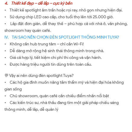
4. Thiết kế đẹp – dễ lắp – cực kỳ bền
• Thiết kế spotlight âm trần hoặc rọi ray, nhỏ gọn nhưng hiện đại.
• Sử dụng chip LED cao cấp, cho tuổi thọ lên tới 25.000 giờ.
• Lắp đặt đơn giản, dễ thay thế – phù hợp cả với nhà ở, văn phòng,
showroom hay quán café.
IV. TẠI SAO NÊN CHỌN ĐÈN SPOTLIGHT THÔNG MINH TUYA?
• Không cần hub trung tâm – chỉ cần Wi-Fi!
• Dễ dàng mở rộng hệ sinh thái thông minh trong nhà.
• Giá cả hợp lý, tiết kiệm chi phí thi công và vận hành.
• Được hàng triệu người tin dùng trên toàn cầu.
💬 Vậy ai nên dùng đèn spotlight Tuya?
• Các hộ gia đình muốn nâng tầm thẩm mỹ và hiện đại hóa không
gian sống
• Chủ showroom, quán café cần chiếu điểm nhấn nổi bật
• Các kiến trúc sư, nhà thầu đang tìm một giải pháp chiếu sáng
thông minh, dễ lắp, dễ quản lý