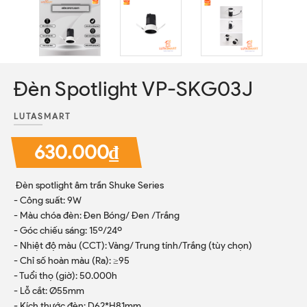
Đèn Spotlight VP-SKG03J
LUTASMART
630.000₫
Đèn spotlight âm trần Shuke Series
- Công suất: 9W
- Màu chóa đèn: Đen Bóng/ Đen /Trắng
- Góc chiếu sáng: 15º/24º
- Nhiệt độ màu (CCT): Vàng/ Trung tính/Trắng (tùy chọn)
- Chỉ số hoàn màu (Ra): ≥95
- Tuổi thọ (giờ): 50.000h
- Lỗ cắt: Ø55mm
- Kích thước đèn: D62*H81mm