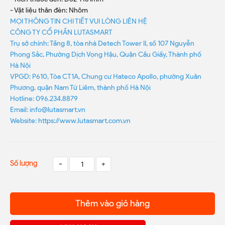
- Vật liệu thân đèn: Nhôm
MỌI THÔNG TIN CHI TIẾT VUI LÒNG LIÊN HỆ
CÔNG TY CỔ PHẦN LUTASMART
Trụ sở chính: Tầng 8, tòa nhà Detech Tower II, số 107 Nguyễn
Phong Sắc, Phường Dịch Vọng Hậu, Quận Cầu Giấy, Thành phố
Hà Nội
VPGD: P610, Tòa CT1A, Chung cư Hateco Apollo, phường Xuân
Phương, quận Nam Từ Liêm, thành phố Hà Nội
Hotline: 096.234.8879
Email: info@lutasmart.vn
Website: https://www.lutasmart.com.vn
Số lượng
-
+
Thêm vào giỏ hàng