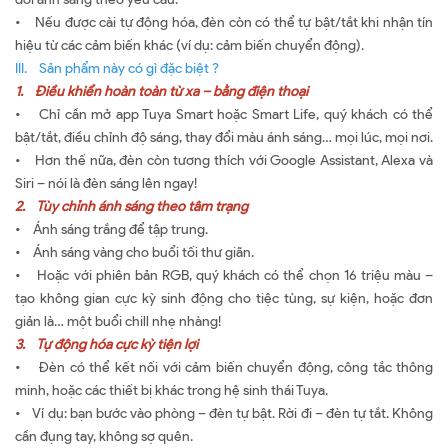
• Nếu được cài tự động hóa, đèn còn có thể tự bật/tắt khi nhận tín
hiệu từ các cảm biến khác (ví dụ: cảm biến chuyển động).
III. Sản phẩm này có gì đặc biệt ?
1. Điều khiển hoàn toàn từ xa – bằng điện thoại
• Chỉ cần mở app Tuya Smart hoặc Smart Life, quý khách có thể
bật/tắt, điều chỉnh độ sáng, thay đổi màu ánh sáng… mọi lúc, mọi nơi.
• Hơn thế nữa, đèn còn tương thích với Google Assistant, Alexa và
Siri – nói là đèn sáng lên ngay!
2. Tùy chỉnh ánh sáng theo tâm trạng
• Ánh sáng trắng để tập trung.
• Ánh sáng vàng cho buổi tối thư giãn.
• Hoặc với phiên bản RGB, quý khách có thể chọn 16 triệu màu –
tạo không gian cực kỳ sinh động cho tiệc tùng, sự kiện, hoặc đơn
giản là… một buổi chill nhẹ nhàng!
3. Tự động hóa cực kỳ tiện lợi
• Đèn có thể kết nối với cảm biến chuyển động, công tắc thông
minh, hoặc các thiết bị khác trong hệ sinh thái Tuya.
• Ví dụ: bạn bước vào phòng – đèn tự bật. Rời đi – đèn tự tắt. Không
cần đụng tay, không sợ quên.