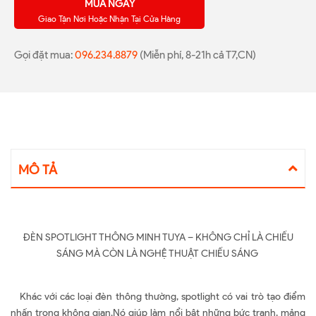
MUA NGAY
Giao Tận Nơi Hoặc Nhận Tại Cửa Hàng
Gọi đặt mua:
096.234.8879
(Miễn phí, 8-21h cả T7,CN)
MÔ TẢ
ĐÈN SPOTLIGHT THÔNG MINH TUYA – KHÔNG CHỈ LÀ CHIẾU
SÁNG MÀ CÒN LÀ NGHỆ THUẬT CHIẾU SÁNG
Khác với các loại đèn thông thường, spotlight có vai trò tạo điểm
nhấn trong không gian.Nó giúp làm nổi bật những bức tranh, mảng