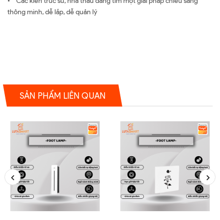
• Các kiến trúc sư, nhà thầu đang tìm một giải pháp chiếu sáng
thông minh, dễ lắp, dễ quản lý
SẢN PHẨM LIÊN QUAN