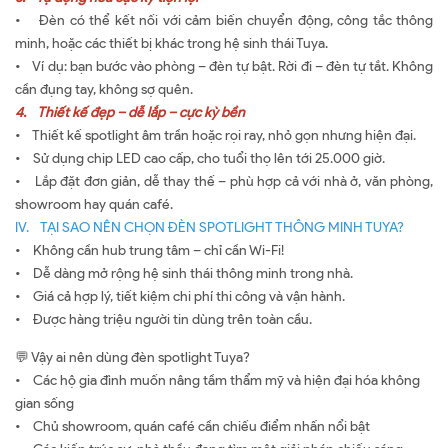
• Đèn có thể kết nối với cảm biến chuyển động, công tắc thông
minh, hoặc các thiết bị khác trong hệ sinh thái Tuya.
• Ví dụ: bạn bước vào phòng – đèn tự bật. Rời đi – đèn tự tắt. Không
cần đụng tay, không sợ quên.
4. Thiết kế đẹp – dễ lắp – cực kỳ bền
• Thiết kế spotlight âm trần hoặc rọi ray, nhỏ gọn nhưng hiện đại.
• Sử dụng chip LED cao cấp, cho tuổi thọ lên tới 25.000 giờ.
• Lắp đặt đơn giản, dễ thay thế – phù hợp cả với nhà ở, văn phòng,
showroom hay quán café.
IV. TẠI SAO NÊN CHỌN ĐÈN SPOTLIGHT THÔNG MINH TUYA?
• Không cần hub trung tâm – chỉ cần Wi-Fi!
• Dễ dàng mở rộng hệ sinh thái thông minh trong nhà.
• Giá cả hợp lý, tiết kiệm chi phí thi công và vận hành.
• Được hàng triệu người tin dùng trên toàn cầu.
💬 Vậy ai nên dùng đèn spotlight Tuya?
• Các hộ gia đình muốn nâng tầm thẩm mỹ và hiện đại hóa không
gian sống
• Chủ showroom, quán café cần chiếu điểm nhấn nổi bật