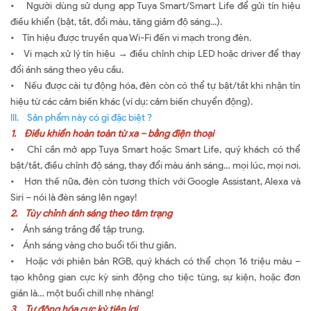
• Người dùng sử dụng app Tuya Smart/Smart Life để gửi tín hiệu
điều khiển (bật, tắt, đổi màu, tăng giảm độ sáng...).
• Tín hiệu được truyền qua Wi-Fi đến vi mạch trong đèn.
• Vi mạch xử lý tín hiệu → điều chỉnh chip LED hoặc driver để thay
đổi ánh sáng theo yêu cầu.
• Nếu được cài tự động hóa, đèn còn có thể tự bật/tắt khi nhận tín
hiệu từ các cảm biến khác (ví dụ: cảm biến chuyển động).
III. Sản phẩm này có gì đặc biệt ?
1. Điều khiển hoàn toàn từ xa – bằng điện thoại
• Chỉ cần mở app Tuya Smart hoặc Smart Life, quý khách có thể
bật/tắt, điều chỉnh độ sáng, thay đổi màu ánh sáng… mọi lúc, mọi nơi.
• Hơn thế nữa, đèn còn tương thích với Google Assistant, Alexa và
Siri – nói là đèn sáng lên ngay!
2. Tùy chỉnh ánh sáng theo tâm trạng
• Ánh sáng trắng để tập trung.
• Ánh sáng vàng cho buổi tối thư giãn.
• Hoặc với phiên bản RGB, quý khách có thể chọn 16 triệu màu –
tạo không gian cực kỳ sinh động cho tiệc tùng, sự kiện, hoặc đơn
giản là… một buổi chill nhẹ nhàng!
3. Tự động hóa cực kỳ tiện lợi