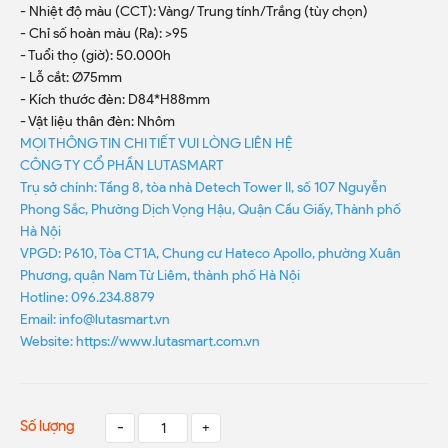
- Nhiệt độ màu (CCT): Vàng/ Trung tính/Trắng (tùy chọn)
- Chỉ số hoàn màu (Ra): >95
- Tuổi thọ (giờ): 50.000h
- Lỗ cắt: Ø75mm
- Kích thước đèn: D84*H88mm
- Vật liệu thân đèn: Nhôm
MỌI THÔNG TIN CHI TIẾT VUI LÒNG LIÊN HỆ
CÔNG TY CỔ PHẦN LUTASMART
Trụ sở chính: Tầng 8, tòa nhà Detech Tower II, số 107 Nguyễn
Phong Sắc, Phường Dịch Vọng Hậu, Quận Cầu Giấy, Thành phố
Hà Nội
VPGD: P610, Tòa CT1A, Chung cư Hateco Apollo, phường Xuân
Phương, quận Nam Từ Liêm, thành phố Hà Nội
Hotline: 096.234.8879
Email: info@lutasmart.vn
Website: https://www.lutasmart.com.vn
Số lượng
-
+