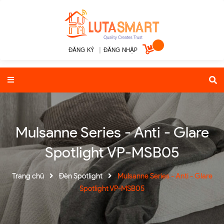
ĐĂNG KÝ
|
ĐĂNG NHẬP
Mulsanne Series - Anti - Glare
Spotlight VP-MSB05
Trang chủ
Đèn Spotlight
Mulsanne Series - Anti - Glare
Spotlight VP-MSB05