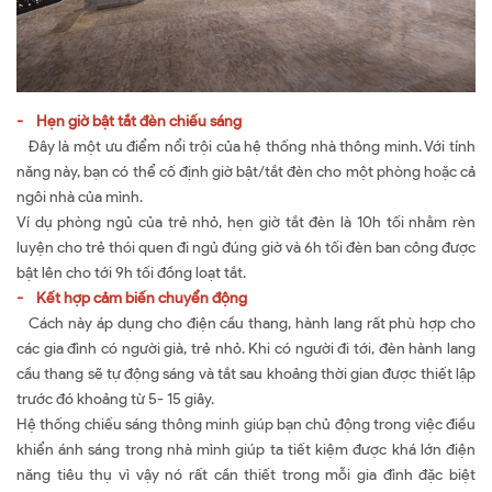
- Hẹn giờ bật tắt đèn chiếu sáng
Đây là một ưu điểm nổi trội của hệ thống nhà thông minh. Với tính
năng này, bạn có thể cố định giờ bật/tắt đèn cho một phòng hoặc cả
ngôi nhà của mình.
Ví dụ phòng ngủ của trẻ nhỏ, hẹn giờ tắt đèn là 10h tối nhằm rèn
luyện cho trẻ thói quen đi ngủ đúng giờ và 6h tối đèn ban công được
bật lên cho tới 9h tối đồng loạt tắt.
- Kết hợp cảm biến chuyển động
Cách này áp dụng cho điện cầu thang, hành lang rất phù hợp cho
các gia đình có người già, trẻ nhỏ. Khi có người đi tới, đèn hành lang
cầu thang sẽ tự động sáng và tắt sau khoảng thời gian được thiết lập
trước đó khoảng từ 5- 15 giây.
Hệ thống chiếu sáng thông minh giúp bạn chủ động trong việc điều
khiển ánh sáng trong nhà mình giúp ta tiết kiệm được khá lớn điện
năng tiêu thụ vì vậy nó rất cần thiết trong mỗi gia đình đặc biệt