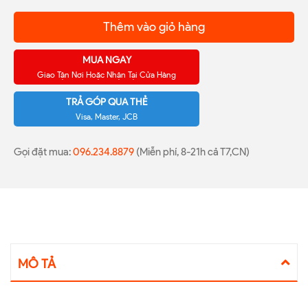
Thêm vào giỏ hàng
MUA NGAY
Giao Tận Nơi Hoặc Nhận Tại Cửa Hàng
TRẢ GÓP QUA THẺ
Visa, Master, JCB
Gọi đặt mua:
096.234.8879
(Miễn phí, 8-21h cả T7,CN)
MÔ TẢ