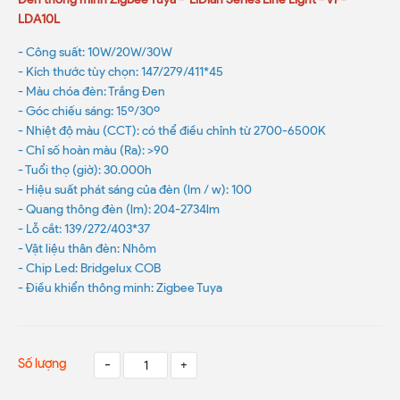
LDA10L
- Công suất: 10W/20W/30W
- Kích thước tùy chọn: 147/279/411*45
- Màu chóa đèn: Trắng Đen
- Góc chiếu sáng: 15º/30º
- Nhiệt độ màu (CCT): có thể điều chỉnh từ 2700-6500K
- Chỉ số hoàn màu (Ra): >90
- Tuổi thọ (giờ): 30.000h
- Hiệu suất phát sáng của đèn (lm / w): 100
- Quang thông đèn (lm): 204-2734lm
- Lỗ cắt: 139/272/403*37
- Vật liệu thân đèn: Nhôm
- Chip Led: Bridgelux COB
- Điều khiển thông minh: Zigbee Tuya
Số lượng
-
+