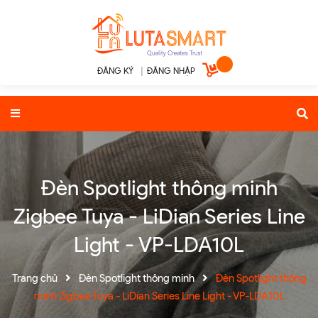
ĐĂNG KÝ
|
ĐĂNG NHẬP
Đèn Spotlight thông minh
Zigbee Tuya - LiDian Series Line
Light - VP-LDA10L
Trang chủ
Đèn Spotlight thông minh
Đèn Spotlight thông
minh Zigbee Tuya - LiDian Series Line Light - VP-LDA10L