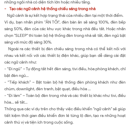
những ngôi nhà có diện tích lớn hoặc nhiều tầng.
- Tạo các ngữ cảnh hệ thống chiếu sáng trong nhà
Ngữ cảnh là sự kết hợp trạng thái của nhiều đèn tại một thời điểm.
Ví dụ, bạn nhấn phím "ĂN TỐI", đèn bàn ăn sẽ sáng 100%, đèn bếp
sáng 50%, đèn của các khu vực khác trong nhà đều tắt. Hoặc nhấn
chọn "SLEEP" thì toàn bộ hệ thống đèn trong nhà sẽ tắt, đèn ngủ bật
sáng với mức độ sáng 30%.
Ngoài ra các thiết bị đèn chiếu sáng trong nhà có thể kết nối với
nhau và kết nối với các thiết bị điện khác, giúp bạn dễ dàng cài đặt
các ngữ cảnh như:
- “Đi ngủ” – Tự động tắt hết đèn sáng, tivi điều, hòa phòng khách, chỉ
bật đèn ngủ…
- “Tiếp khách” – Bật toàn bộ hệ thống đèn phòng khách như đèn
chùm, downlight, đèn tranh, bật quạt, điều hòa …
- “Đi làm” – Toàn bộ đèn trong nhà và các thiết bị khác như tivi, điều
hòa… sẽ tắt…
Thông qua các ví dụ trên cho thấy việc điều khiển "ngữ cảnh" sẽ giúp
tiết kiệm thời gian điều khiển đơn lẻ từng lộ đèn, tạo ra những hoạt
cảnh thú vị và tiện ích trong cuộc sống.