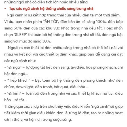
những ngôi nhà có diện tích lớn hoặc nhiều tầng.
- Tạo các ngữ cảnh hệ thống chiếu sáng trong nhà
Ngữ cảnh là sự kết hợp trạng thái của nhiều đèn tại một thời điểm.
Ví dụ, bạn nhấn phím "ĂN TỐI", đèn bàn ăn sẽ sáng 100%, đèn bếp
sáng 50%, đèn của các khu vực khác trong nhà đều tắt. Hoặc nhấn
chọn "SLEEP" thì toàn bộ hệ thống đèn trong nhà sẽ tắt, đèn ngủ bật
sáng với mức độ sáng 30%.
Ngoài ra các thiết bị đèn chiếu sáng trong nhà có thể kết nối với
nhau và kết nối với các thiết bị điện khác, giúp bạn dễ dàng cài đặt
các ngữ cảnh như:
- “Đi ngủ” – Tự động tắt hết đèn sáng, tivi điều, hòa phòng khách, chỉ
bật đèn ngủ…
- “Tiếp khách” – Bật toàn bộ hệ thống đèn phòng khách như đèn
chùm, downlight, đèn tranh, bật quạt, điều hòa …
- “Đi làm” – Toàn bộ đèn trong nhà và các thiết bị khác như tivi, điều
hòa… sẽ tắt…
Thông qua các ví dụ trên cho thấy việc điều khiển "ngữ cảnh" sẽ giúp
tiết kiệm thời gian điều khiển đơn lẻ từng lộ đèn, tạo ra những hoạt
cảnh thú vị và tiện ích trong cuộc sống.