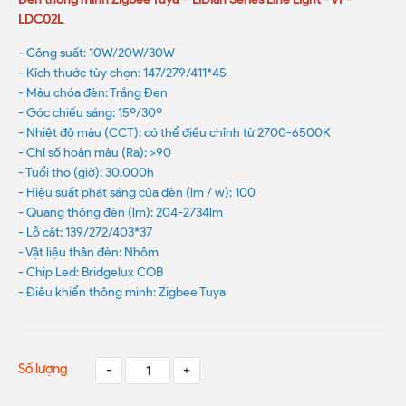
LDC02L
- Công suất: 10W/20W/30W
- Kích thước tùy chọn: 147/279/411*45
- Màu chóa đèn: Trắng Đen
- Góc chiếu sáng: 15º/30º
- Nhiệt độ màu (CCT): có thể điều chỉnh từ 2700-6500K
- Chỉ số hoàn màu (Ra): >90
- Tuổi thọ (giờ): 30.000h
- Hiệu suất phát sáng của đèn (lm / w): 100
- Quang thông đèn (lm): 204-2734lm
- Lỗ cắt: 139/272/403*37
- Vật liệu thân đèn: Nhôm
- Chip Led: Bridgelux COB
- Điều khiển thông minh: Zigbee Tuya
Số lượng
-
+