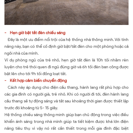
- Hẹn giờ bật tắt đèn chiếu sáng
Đây là một ưu điểm nổi trội của hệ thống nhà thông minh. Với tính
năng này, bạn có thể cố định giờ bật/tắt đèn cho một phòng hoặc cả
ngôi nhà của mình.
Ví dụ phòng ngủ của trẻ nhỏ, hẹn giờ tắt đèn là 10h tối nhằm rèn
luyện cho trẻ thói quen đi ngủ đúng giờ và 6h tối đèn ban công được
bật lên cho tới 9h tối đồng loạt tắt.
- Kết hợp cảm biến chuyển động
Cách này áp dụng cho điện cầu thang, hành lang rất phù hợp cho
các gia đình có người già, trẻ nhỏ. Khi có người đi tới, đèn hành lang
cầu thang sẽ tự động sáng và tắt sau khoảng thời gian được thiết lập
trước đó khoảng từ 5- 15 giây.
Hệ thống chiếu sáng thông minh giúp bạn chủ động trong việc điều
khiển ánh sáng trong nhà mình giúp ta tiết kiệm được khá lớn điện
năng tiêu thụ vì vậy nó rất cần thiết trong mỗi gia đình đặc biệt