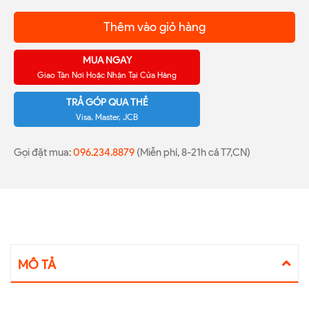
Thêm vào giỏ hàng
MUA NGAY
Giao Tận Nơi Hoặc Nhận Tại Cửa Hàng
TRẢ GÓP QUA THẺ
Visa, Master, JCB
Gọi đặt mua:
096.234.8879
(Miễn phí, 8-21h cả T7,CN)
MÔ TẢ