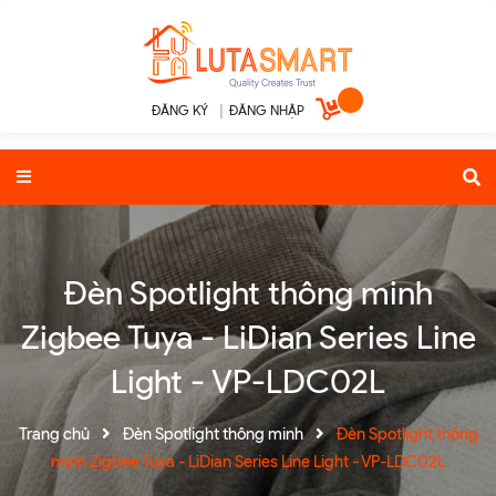
ĐĂNG KÝ
|
ĐĂNG NHẬP
Đèn Spotlight thông minh
Zigbee Tuya - LiDian Series Line
Light - VP-LDC02L
Trang chủ
Đèn Spotlight thông minh
Đèn Spotlight thông
minh Zigbee Tuya - LiDian Series Line Light - VP-LDC02L