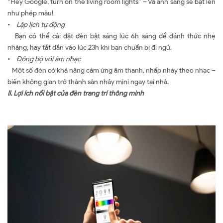
“Hey Google, turn on the living room lights” – Và ánh sáng sẽ bật lên
như phép màu!
•
Lập lịch tự động
Bạn có thể cài đặt đèn bật sáng lúc 6h sáng để đánh thức nhẹ
nhàng, hay tắt dần vào lúc 23h khi bạn chuẩn bị đi ngủ.
•
Đồng bộ với âm nhạc
Một số đèn có khả năng cảm ứng âm thanh, nhấp nháy theo nhạc –
biến không gian trở thành sàn nhảy mini ngay tại nhà.
II.
Lợi
ích nổi bật của đèn trang trí thông minh