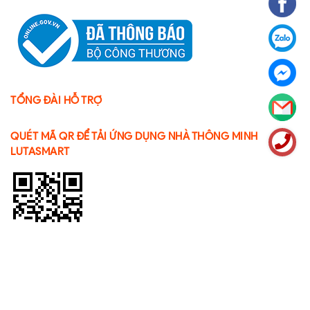
TỔNG ĐÀI HỖ TRỢ
QUÉT MÃ QR ĐỂ TẢI ỨNG DỤNG NHÀ THÔNG MINH
LUTASMART
Bản quyền thuộc về
CÔNG TY CỔ PHẦN LUTASMART
GPDKKD:
0109106572 do sở KH & ĐT TP. Hà Nội cấp ngày 27/02/2020