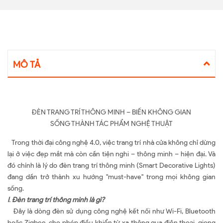
MÔ TẢ
ĐÈN TRANG TRÍ THÔNG MINH – BIẾN KHÔNG GIAN
SỐNG THÀNH TÁC PHẨM NGHỆ THUẬT
Trong thời đại công nghệ 4.0, việc trang trí nhà cửa không chỉ dừng
lại ở việc đẹp mắt mà còn cần tiện nghi – thông minh – hiện đại. Và
đó chính là lý do đèn trang trí thông minh (Smart Decorative Lights)
đang dần trở thành xu hướng "must-have" trong mọi không gian
sống.
I
.
Đèn trang trí thông minh là gì?
Đây là dòng đèn sử dụng công nghệ kết nối như Wi-Fi, Bluetooth
hoặc Zigbee, cho phép điều khiển từ xa thông qua điện thoại, giọng