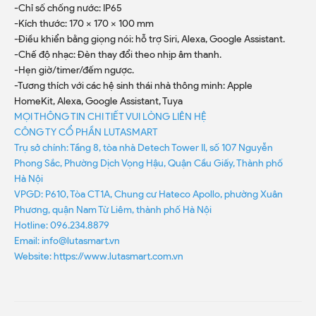
-Chỉ số chống nước: IP65
-Kích thước: 170 x 170 x 100 mm
-Điều khiển bằng giọng nói: hỗ trợ Siri, Alexa, Google Assistant.
-Chế độ nhạc: Đèn thay đổi theo nhịp âm thanh.
-Hẹn giờ/timer/đếm ngược.
-Tương thích với các hệ sinh thái nhà thông minh: Apple
HomeKit, Alexa, Google Assistant, Tuya
MỌI THÔNG TIN CHI TIẾT VUI LÒNG LIÊN HỆ
CÔNG TY CỔ PHẦN LUTASMART
Trụ sở chính: Tầng 8, tòa nhà Detech Tower II, số 107 Nguyễn
Phong Sắc, Phường Dịch Vọng Hậu, Quận Cầu Giấy, Thành phố
Hà Nội
VPGD: P610, Tòa CT1A, Chung cư Hateco Apollo, phường Xuân
Phương, quận Nam Từ Liêm, thành phố Hà Nội
Hotline: 096.234.8879
Email: info@lutasmart.vn
Website: https://www.lutasmart.com.vn