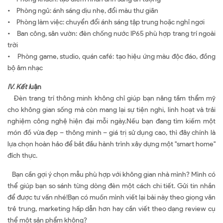
• Phòng ngủ: ánh sáng dịu nhẹ, đổi màu thư giãn
• Phòng làm việc: chuyển đổi ánh sáng tập trung hoặc nghỉ ngơi
• Ban công, sân vườn: đèn chống nước IP65 phù hợp trang trí ngoài
trời
• Phòng game, studio, quán café: tạo hiệu ứng màu độc đáo, đồng
bộ âm nhạc
IV. Kết l
uận
Đèn trang trí thông minh không chỉ giúp bạn nâng tầm thẩm mỹ
cho không gian sống mà còn mang lại sự tiện nghi, linh hoạt và trải
nghiệm công nghệ hiện đại mỗi ngày.Nếu bạn đang tìm kiếm một
món đồ vừa đẹp – thông minh – giá trị sử dụng cao, thì đây chính là
lựa chọn hoàn hảo để bắt đầu hành trình xây dựng một "smart home"
đích thực.
Bạn cần gợi ý chọn mẫu phù hợp với không gian nhà mình? Mình có
thể giúp bạn so sánh từng dòng đèn một cách chi tiết. Gửi tin nhắn
để được tư vấn nhé!Bạn có muốn mình viết lại bài này theo giọng văn
trẻ trung, marketing hấp dẫn hơn hay cần viết theo dạng review cụ
thể một sản phẩm không?