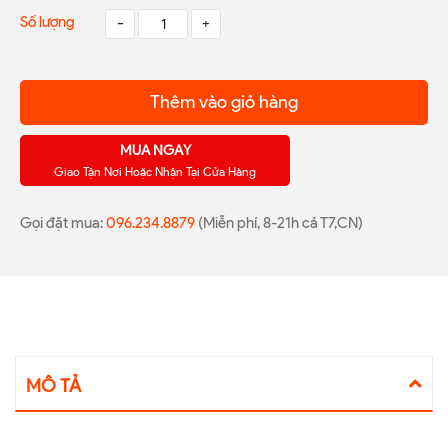
Số lượng
-
+
Thêm vào giỏ hàng
MUA NGAY
Giao Tận Nơi Hoặc Nhận Tại Cửa Hàng
Gọi đặt mua:
096.234.8879
(Miễn phí, 8-21h cả T7,CN)
MÔ TẢ