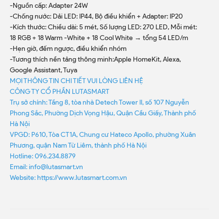
-Nguồn cấp: Adapter 24W
-Chống nước: Dải LED: IP44, Bộ điều khiển + Adapter: IP20
-Kích thước: Chiều dài: 5 mét, Số lượng LED: 270 LED, Mỗi mét:
18 RGB + 18 Warm -White + 18 Cool White → tổng 54 LED/m
-Hẹn giờ, đếm ngược, điều khiển nhóm
-Tương thích nền tảng thông minh:Apple HomeKit, Alexa,
Google Assistant, Tuya
MỌI THÔNG TIN CHI TIẾT VUI LÒNG LIÊN HỆ
CÔNG TY CỔ PHẦN LUTASMART
Trụ sở chính: Tầng 8, tòa nhà Detech Tower II, số 107 Nguyễn
Phong Sắc, Phường Dịch Vọng Hậu, Quận Cầu Giấy, Thành phố
Hà Nội
VPGD: P610, Tòa CT1A, Chung cư Hateco Apollo, phường Xuân
Phương, quận Nam Từ Liêm, thành phố Hà Nội
Hotline: 096.234.8879
Email: info@lutasmart.vn
Website: https://www.lutasmart.com.vn