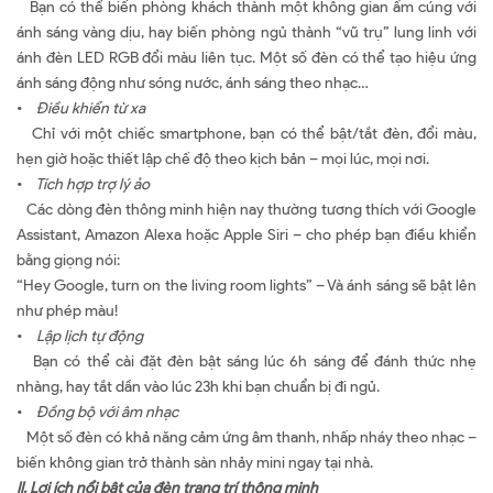
Bạn có thể biến phòng khách thành một không gian ấm cúng với
ánh sáng vàng dịu, hay biến phòng ngủ thành “vũ trụ” lung linh với
ánh đèn LED RGB đổi màu liên tục. Một số đèn có thể tạo hiệu ứng
ánh sáng động như sóng nước, ánh sáng theo nhạc…
•
Điều khiển từ xa
Chỉ với một chiếc smartphone, bạn có thể bật/tắt đèn, đổi màu,
hẹn giờ hoặc thiết lập chế độ theo kịch bản – mọi lúc, mọi nơi.
•
Tích hợp trợ lý ảo
Các dòng đèn thông minh hiện nay thường tương thích với Google
Assistant, Amazon Alexa hoặc Apple Siri – cho phép bạn điều khiển
bằng giọng nói:
“Hey Google, turn on the living room lights” – Và ánh sáng sẽ bật lên
như phép màu!
•
Lập lịch tự động
Bạn có thể cài đặt đèn bật sáng lúc 6h sáng để đánh thức nhẹ
nhàng, hay tắt dần vào lúc 23h khi bạn chuẩn bị đi ngủ.
•
Đồng bộ với âm nhạc
Một số đèn có khả năng cảm ứng âm thanh, nhấp nháy theo nhạc –
biến không gian trở thành sàn nhảy mini ngay tại nhà.
II.
Lợi
ích nổi bật của đèn trang trí thông minh