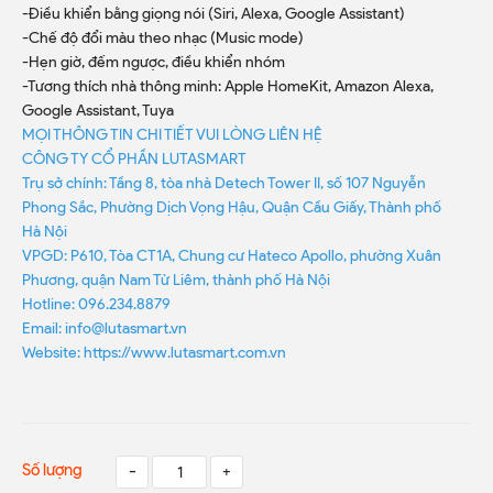
-Điều khiển bằng giọng nói (Siri, Alexa, Google Assistant)
-Chế độ đổi màu theo nhạc (Music mode)
-Hẹn giờ, đếm ngược, điều khiển nhóm
-Tương thích nhà thông minh: Apple HomeKit, Amazon Alexa,
Google Assistant, Tuya
MỌI THÔNG TIN CHI TIẾT VUI LÒNG LIÊN HỆ
CÔNG TY CỔ PHẦN LUTASMART
Trụ sở chính: Tầng 8, tòa nhà Detech Tower II, số 107 Nguyễn
Phong Sắc, Phường Dịch Vọng Hậu, Quận Cầu Giấy, Thành phố
Hà Nội
VPGD: P610, Tòa CT1A, Chung cư Hateco Apollo, phường Xuân
Phương, quận Nam Từ Liêm, thành phố Hà Nội
Hotline: 096.234.8879
Email: info@lutasmart.vn
Website: https://www.lutasmart.com.vn
Số lượng
-
+