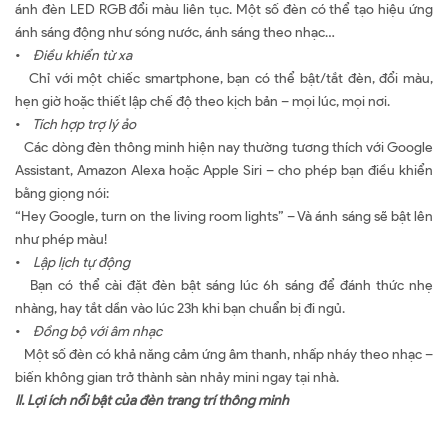
ánh đèn LED RGB đổi màu liên tục. Một số đèn có thể tạo hiệu ứng
ánh sáng động như sóng nước, ánh sáng theo nhạc…
•
Điều khiển từ xa
Chỉ với một chiếc smartphone, bạn có thể bật/tắt đèn, đổi màu,
hẹn giờ hoặc thiết lập chế độ theo kịch bản – mọi lúc, mọi nơi.
•
Tích hợp trợ lý ảo
Các dòng đèn thông minh hiện nay thường tương thích với Google
Assistant, Amazon Alexa hoặc Apple Siri – cho phép bạn điều khiển
bằng giọng nói:
“Hey Google, turn on the living room lights” – Và ánh sáng sẽ bật lên
như phép màu!
•
Lập lịch tự động
Bạn có thể cài đặt đèn bật sáng lúc 6h sáng để đánh thức nhẹ
nhàng, hay tắt dần vào lúc 23h khi bạn chuẩn bị đi ngủ.
•
Đồng bộ với âm nhạc
Một số đèn có khả năng cảm ứng âm thanh, nhấp nháy theo nhạc –
biến không gian trở thành sàn nhảy mini ngay tại nhà.
II.
Lợi
ích nổi bật của đèn trang trí thông minh