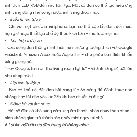
ánh đèn LED RGB đổi màu liên tục. Một số đèn có thể tạo hiệu ứng
ánh sáng động như sóng nước, ánh sáng theo nhạc…
•
Điều khiển từ xa
Chỉ với một chiếc smartphone, bạn có thể bật/tắt đèn, đổi màu,
hẹn giờ hoặc thiết lập chế độ theo kịch bản – mọi lúc, mọi nơi.
•
Tích hợp trợ lý ảo
Các dòng đèn thông minh hiện nay thường tương thích với Google
Assistant, Amazon Alexa hoặc Apple Siri – cho phép bạn điều khiển
bằng giọng nói:
“Hey Google, turn on the living room lights” – Và ánh sáng sẽ bật lên
như phép màu!
•
Lập lịch tự động
Bạn có thể cài đặt đèn bật sáng lúc 6h sáng để đánh thức nhẹ
nhàng, hay tắt dần vào lúc 23h khi bạn chuẩn bị đi ngủ.
•
Đồng bộ với âm nhạc
Một số đèn có khả năng cảm ứng âm thanh, nhấp nháy theo nhạc –
biến không gian trở thành sàn nhảy mini ngay tại nhà.
II.
Lợi
ích nổi bật của đèn trang trí thông minh