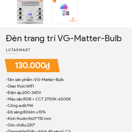
Đèn trang trí VG-Matter-Bulb
LUTASMART
130.000₫
-Tên sản phẩm :VG-Matter-Bulb
-Giao thức:WIFI
-Điện áp:200-240V
-Màu sắc:RGB + CCT 2700K-6500K
-Công suất:9W
-Độ sáng:806lm ±10%
-Kích thước:Φ60*110 mm
-Góc chiếu:220°
-Dimmable(Điều chỉnh độ sáng): Có