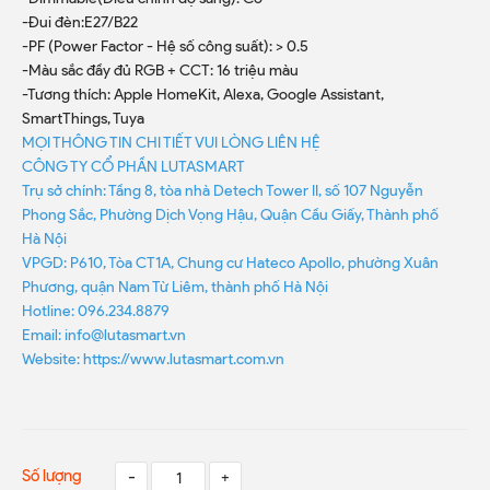
-Đui đèn:E27/B22
-PF (Power Factor - Hệ số công suất): > 0.5
-Màu sắc đầy đủ RGB + CCT: 16 triệu màu
-Tương thích: Apple HomeKit, Alexa, Google Assistant,
SmartThings, Tuya
MỌI THÔNG TIN CHI TIẾT VUI LÒNG LIÊN HỆ
CÔNG TY CỔ PHẦN LUTASMART
Trụ sở chính: Tầng 8, tòa nhà Detech Tower II, số 107 Nguyễn
Phong Sắc, Phường Dịch Vọng Hậu, Quận Cầu Giấy, Thành phố
Hà Nội
VPGD: P610, Tòa CT1A, Chung cư Hateco Apollo, phường Xuân
Phương, quận Nam Từ Liêm, thành phố Hà Nội
Hotline: 096.234.8879
Email: info@lutasmart.vn
Website: https://www.lutasmart.com.vn
Số lượng
-
+