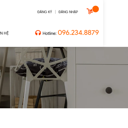
|
ĐĂNG KÝ
ĐĂNG NHẬP
096.234.8879
ÊN HỆ
Hotline:
g