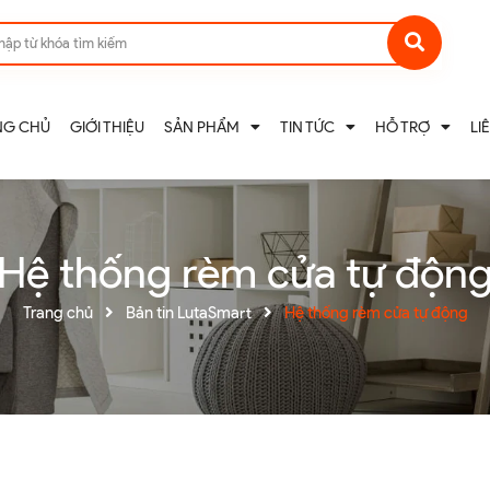
NG CHỦ
GIỚI THIỆU
SẢN PHẨM
TIN TỨC
HỖ TRỢ
LI
Hệ thống rèm cửa tự độn
Trang chủ
Bản tin LutaSmart
Hệ thống rèm cửa tự động