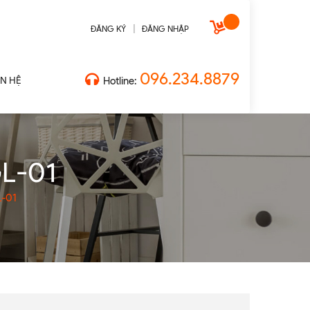
|
ĐĂNG KÝ
ĐĂNG NHẬP
096.234.8879
ÊN HỆ
Hotline:
GL-01
L-01