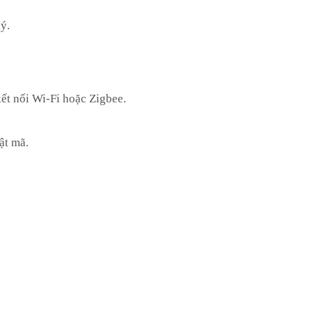
ý.
kết nối Wi-Fi hoặc Zigbee.
ật mã.