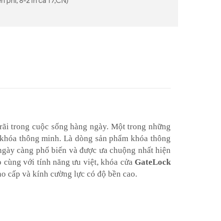
n phí, 8-21h cả T7,CN)
rãi trong cuộc sống hàng ngày. Một trong những
 khóa thông minh. Là dòng sản phẩm khóa thông
 ngày càng phổ biến và được ưa chuộng nhất hiện
o cùng với tính năng ưu việt, khóa cửa
GateLock
ao cấp và kính cường lực có độ bền cao.