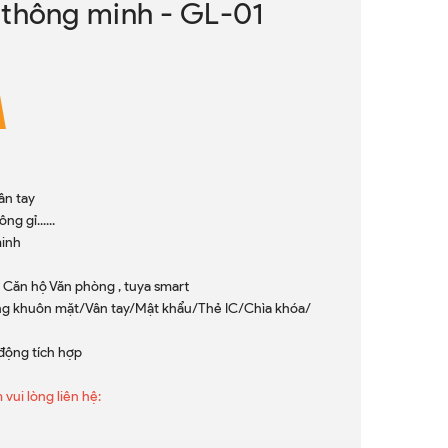
 thông minh - GL-01
ân tay
g gỉ......
minh
, Căn hộ Văn phòng , tuya smart
g khuôn mặt/Vân tay/Mật khẩu/Thẻ IC/Chìa khóa/
động tích hợp
 vui lòng liên hệ: