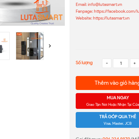
Email: info@lutasmart.vn
Fanpage: https://facebook.com/l
Website: https://lutasmart.vn
Số lượng
-
+
Thêm vào giỏ hàn
MUA NGAY
Giao Tận Nơi Hoặc Nhận Tại Cử
TRẢ GÓP QUA THẺ
Visa, Master, JCB