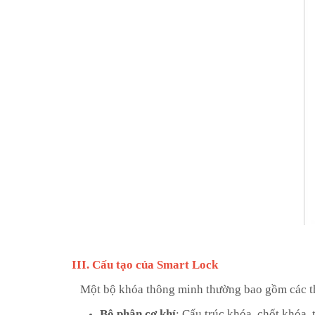
III. Cấu tạo của Smart Lock
Một bộ khóa thông minh thường bao gồm các t
Bộ phận cơ khí
: Cấu trúc khóa, chốt khóa