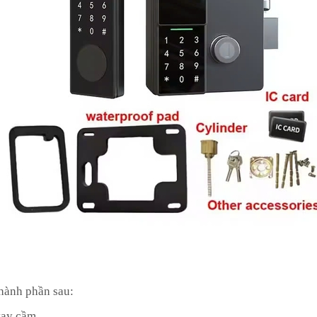
hành phần sau:
, tay cầm…