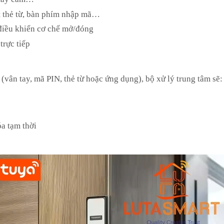
ét thẻ từ, bàn phím nhập mã…
 điều khiển cơ chế mở/đóng
trực tiếp
vân tay, mã PIN, thẻ từ hoặc ứng dụng), bộ xử lý trung tâm sẽ:
óa tạm thời