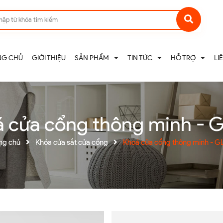
NG CHỦ
GIỚI THIỆU
SẢN PHẨM
TIN TỨC
HỖ TRỢ
LI
 cửa cổng thông minh - 
ng chủ
Khóa cửa sắt cửa cổng
Khoá cửa cổng thông minh - G