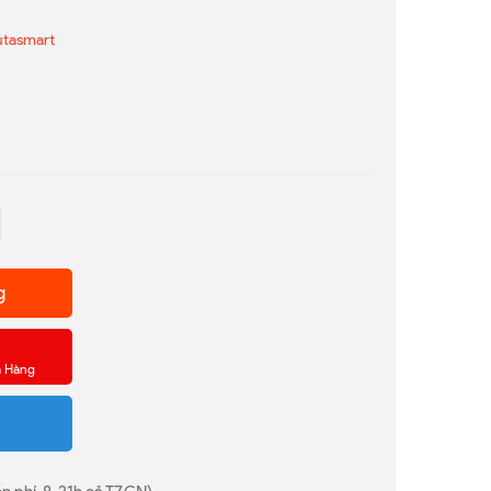
utasmart
g
a Hàng