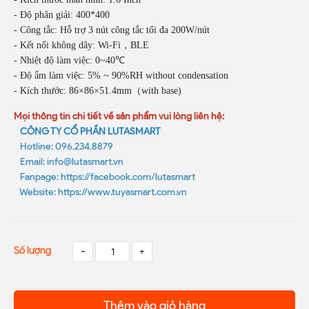
- Độ phân giải: 400*400
- Công tắc: Hỗ trợ 3 nút công tắc tối đa 200W/nút
- Kết nối không dây: Wi-Fi，BLE
- Nhiệt độ làm việc: 0~40℃
- Độ ẩm làm việc: 5% ~ 90%RH without condensation
- Kích thước: 86×86×51.4mm（with base)
Mọi thông tin chi tiết về sản phẩm vui lòng liên hệ:
CÔNG TY CỔ PHẦN LUTASMART
Hotline: 096.234.8879
Email: info@lutasmart.vn
Fanpage: https://facebook.com/lutasmart
Website: https://www.tuyasmart.com.vn
Số lượng
-
+
Thêm vào giỏ hàng