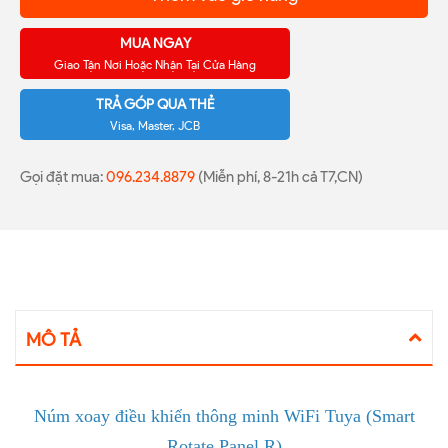
MUA NGAY
Giao Tận Nơi Hoặc Nhận Tại Cửa Hàng
TRẢ GÓP QUA THẺ
Visa, Master, JCB
Gọi đặt mua:
096.234.8879
(Miễn phí, 8-21h cả T7,CN)
MÔ TẢ
Núm xoay điều khiển thông minh WiFi Tuya (Smart
Rotate Panel R)