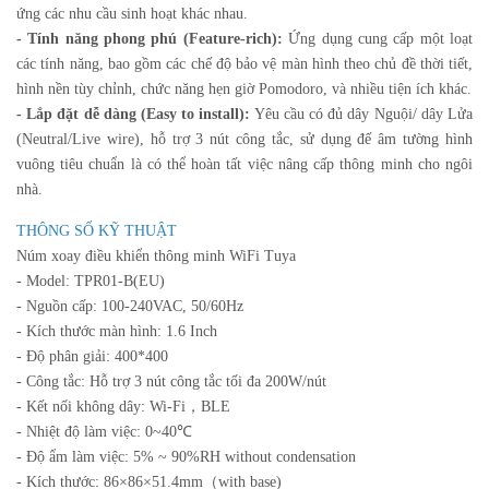
ứng các nhu cầu sinh hoạt khác nhau.
- Tính năng phong phú (Feature-rich):
Ứng dụng cung cấp một loạt
các tính năng, bao gồm các chế độ bảo vệ màn hình theo chủ đề thời tiết,
hình nền tùy chỉnh, chức năng hẹn giờ Pomodoro, và nhiều tiện ích khác.
- Lắp đặt dễ dàng (Easy to install):
Yêu cầu có đủ dây Nguội/ dây Lửa
(Neutral/Live wire), hỗ trợ 3 nút công tắc, sử dụng đế âm tường hình
vuông tiêu chuẩn là có thể hoàn tất việc nâng cấp thông minh cho ngôi
nhà.
THÔNG SỐ KỸ THUẬT
Núm xoay điều khiển thông minh WiFi Tuya
- Model: TPR01-B(EU)
- Nguồn cấp: 100-240VAC, 50/60Hz
- Kích thước màn hình: 1.6 Inch
- Độ phân giải: 400*400
- Công tắc: Hỗ trợ 3 nút công tắc tối đa 200W/nút
- Kết nối không dây: Wi-Fi，BLE
- Nhiệt độ làm việc: 0~40℃
- Độ ẩm làm việc: 5% ~ 90%RH without condensation
- Kích thước: 86×86×51.4mm（with base)