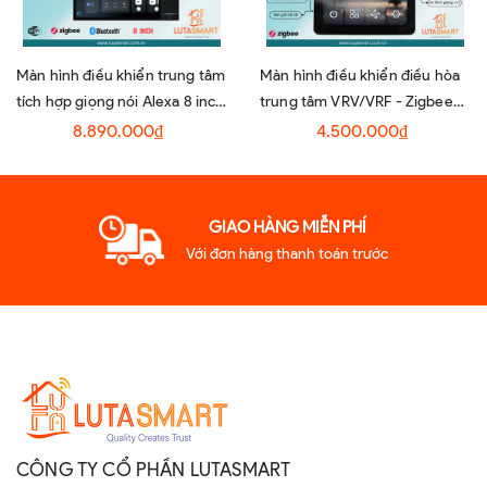
Màn hình điều khiển trung tâm
Màn hình điều khiển điều hòa
tích hợp giọng nói Alexa 8 inch
trung tâm VRV/VRF - Zigbee
- TPA08-M3A
Tuya
8.890.000₫
4.500.000₫
GIAO HÀNG MIỄN PHÍ
Với đơn hàng thanh toán trước
CÔNG TY CỔ PHẦN LUTASMART