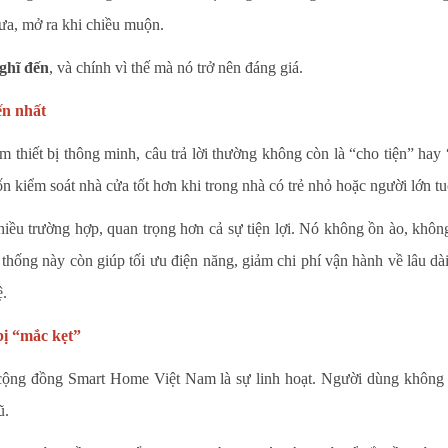
ưa, mở ra khi chiều muộn.
ghĩ đến
, và chính vì thế mà nó trở nên đáng giá.
ến nhất
hiết bị thông minh, câu trả lời thường không còn là “cho tiện” hay 
ốn kiểm soát nhà cửa tốt hơn khi trong nhà có trẻ nhỏ hoặc người lớn tu
 trường hợp, quan trọng hơn cả sự tiện lợi. Nó không ồn ào, không p
thống này còn giúp tối ưu điện năng, giảm chi phí vận hành về lâu 
ệ.
bị “mắc kẹt”
ộng đồng Smart Home Việt Nam là sự linh hoạt. Người dùng không c
ũ.