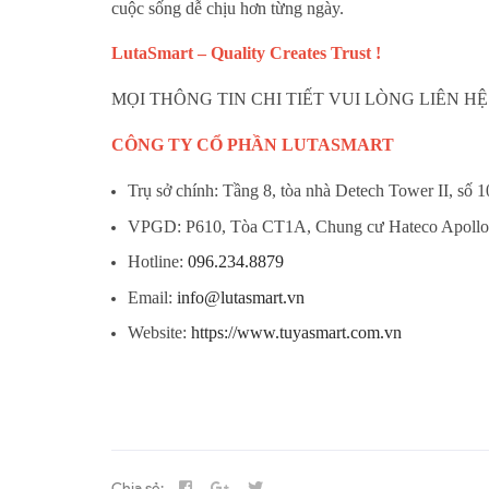
cuộc sống dễ chịu hơn từng ngày.
LutaSmart – Quality Creates Trust !
MỌI THÔNG TIN CHI TIẾT VUI LÒNG LIÊN HỆ
CÔNG TY CỔ PHẦN LUTASMART
Trụ sở chính: Tầng 8, tòa nhà Detech Tower II, 
VPGD: P610, Tòa CT1A, Chung cư Hateco Apollo
Hotline:
096.234.8879
Email:
info@lutasmart.vn
Website:
https://www.tuyasmart.com.vn
Chia sẻ: