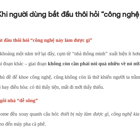
hi người dùng bắt đầu thôi hỏi “công nghệ
 đầu thôi hỏi “công nghệ này làm được gì”
 khoảng một năm trở lại đây, cụm từ “nhà thông minh” xuất hiện ít hơ
i đoạn khác – giai đoạn
không còn cần phải nói quá nhiều về nó nữ
ề để khoe công nghệ, cũng không còn là thứ khiến người ta trầm tr
y điều hòa: có thì thấy tiện, mất đi mới thấy thiếu.
gôi nhà “dễ sống”
Home đều xoay quanh câu hỏi:
thiết bị này làm được gì, công nghệ ki
cho đến máy pha cà phê.