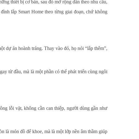
ững thiết bị cơ bản, sau đó mở rộng dần theo nhu cầu,
a đình lắp Smart Home theo từng giai đoạn, chứ không
 dự án hoành tráng. Thay vào đó, họ nói “lắp thêm”,
ay từ đầu, mà là một phần có thể phát triển cùng ngôi
không lỗi vặt, không cần can thiệp, người dùng gần như
còn là món đồ để khoe, mà là một lớp nền âm thầm giúp