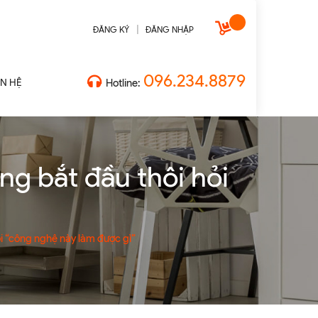
|
ĐĂNG KÝ
ĐĂNG NHẬP
096.234.8879
ÊN HỆ
Hotline:
g bắt đầu thôi hỏi
i “công nghệ này làm được gì”