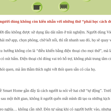
người dùng không còn kiên nhẫn với những thứ “phải học cách 
i đầu không được sử dụng lâu dài nằm ở trải nghiệm. Người dùng Việt
ải mở app, chọn phòng, chờ kết nối, thì rất nhanh sau đó, họ sẽ quay v
xu hướng không còn là “điều khiển bằng điện thoại cho mọi thứ”, mà 
có nút bấm. Điện thoại chỉ đóng vai trò hỗ trợ, không phải trung tâm 
i quen, mà âm thầm thích nghi với thói quen sẵn có của họ.
ề Smart Home gần đây là cách người ta nói về hai chữ “tự động”. Trướ
sau một thời gian, không ít người quên mất mình đã tạo ra những kịch
 nghĩa… không cần nhớ. Đèn tự sáng khi có người bước vào, nhưng ánh