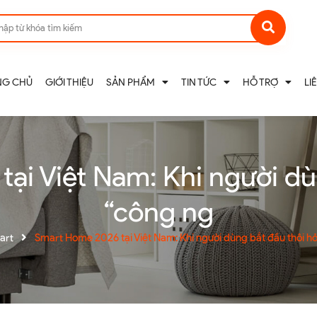
NG CHỦ
GIỚI THIỆU
SẢN PHẨM
TIN TỨC
HỖ TRỢ
LI
ại Việt Nam: Khi người dùn
“công ng
art
Smart Home 2026 tại Việt Nam: Khi người dùng bắt đầu thôi hỏ