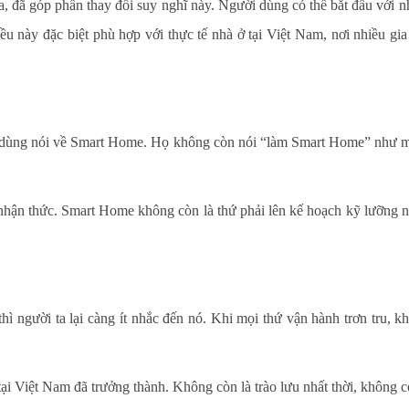
 đã góp phần thay đổi suy nghĩ này. Người dùng có thể bắt đầu với nh
u này đặc biệt phù hợp với thực tế nhà ở tại Việt Nam, nơi nhiều gi
dùng nói về Smart Home. Họ không còn nói “làm Smart Home” như một
hận thức. Smart Home không còn là thứ phải lên kế hoạch kỹ lưỡng ng
hì người ta lại càng ít nhắc đến nó. Khi mọi thứ vận hành trơn tru, 
i Việt Nam đã trưởng thành. Không còn là trào lưu nhất thời, không 