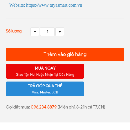
Website: https://www.tuyasmart.com.vn
Số lượng
-
+
Thêm vào giỏ hàng
MUA NGAY
Giao Tận Nơi Hoặc Nhận Tại Cửa Hàng
TRẢ GÓP QUA THẺ
Visa, Master, JCB
Gọi đặt mua:
096.234.8879
(Miễn phí, 8-21h cả T7,CN)