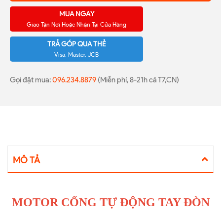
MUA NGAY
Giao Tận Nơi Hoặc Nhận Tại Cửa Hàng
TRẢ GÓP QUA THẺ
Visa, Master, JCB
Gọi đặt mua:
096.234.8879
(Miễn phí, 8-21h cả T7,CN)
MÔ TẢ
MOTOR CỔNG TỰ ĐỘNG TAY ĐÒN