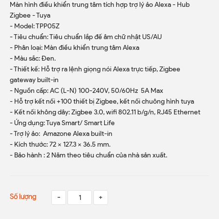
Màn hình điều khiển trung tâm tích hợp trợ lý ảo Alexa - Hub
Zigbee - Tuya
- Model: TPP05Z
- Tiêu chuẩn: Tiêu chuẩn lắp đế âm chữ nhật US/AU
- Phân loại: Màn điều khiển trung tâm Alexa
- Màu sắc: Đen.
- Thiết kế: Hỗ trợ ra lệnh giọng nói Alexa trực tiếp, Zigbee
gateway built-in
- Nguồn cấp: AC (L-N) 100-240V, 50/60Hz 5A Max
- Hỗ trợ kết nối +100 thiết bị Zigbee, kết nối chuông hình tuya
- Kết nối không dây: Zigbee 3.0, wifi 802.11 b/g/n, RJ45 Ethernet
- Ứng dụng: Tuya Smart/ Smart Life
- Trợ lý ảo: Amazone Alexa built-in
- Kích thước: 72 x 127.3 x 36.5 mm.
- Bảo hành : 2 Năm theo tiêu chuẩn của nhà sản xuất.
Số lượng
-
+