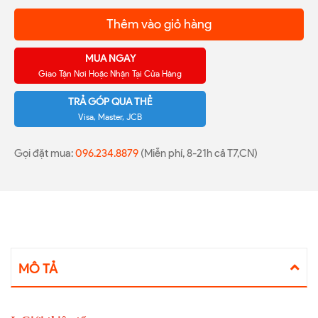
Thêm vào giỏ hàng
MUA NGAY
Giao Tận Nơi Hoặc Nhận Tại Cửa Hàng
TRẢ GÓP QUA THẺ
Visa, Master, JCB
Gọi đặt mua:
096.234.8879
(Miễn phí, 8-21h cả T7,CN)
MÔ TẢ