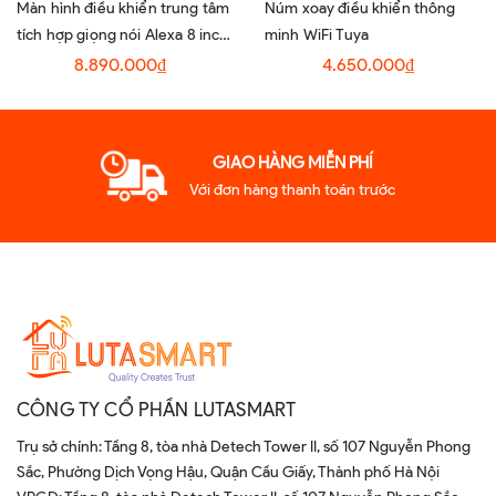
Màn hình điều khiển trung tâm
Núm xoay điều khiển thông
tích hợp giọng nói Alexa 8 inch
minh WiFi Tuya
- TPA08-M3A
8.890.000₫
4.650.000₫
GIAO HÀNG MIỄN PHÍ
Với đơn hàng thanh toán trước
CÔNG TY CỔ PHẦN LUTASMART
Trụ sở chính: Tầng 8, tòa nhà Detech Tower II, số 107 Nguyễn Phong
Sắc, Phường Dịch Vọng Hậu, Quận Cầu Giấy, Thành phố Hà Nội